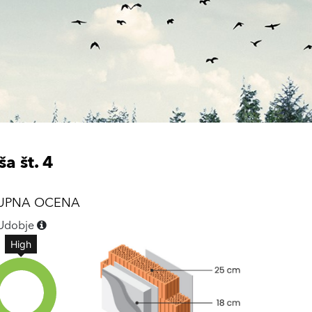
ša št. 4
UPNA OCENA
Udobje
High