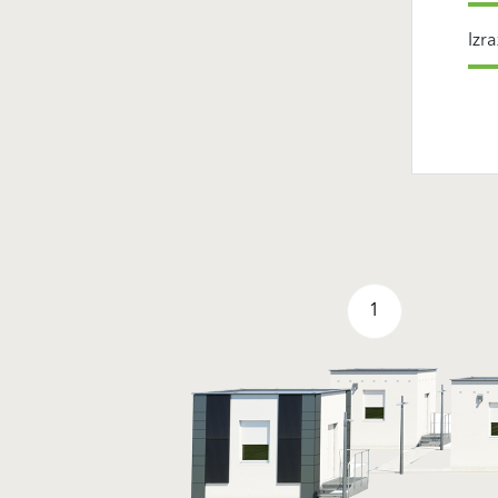
Izra
1