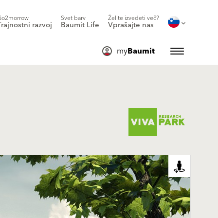
Go2morrow
Svet barv
Želite izvedeti več?
Trajnostni razvoj
Baumit Life
Vprašajte nas
my
Baumit