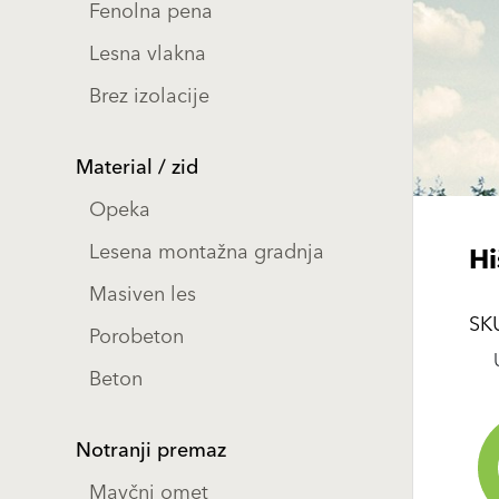
Fenolna pena
Lesna vlakna
Brez izolacije
Material / zid
Opeka
Lesena montažna gradnja
Hi
Masiven les
SK
Porobeton
Beton
Notranji premaz
Mavčni omet