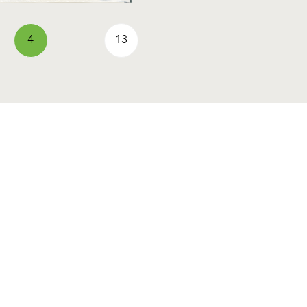
4
13
Sledite nam
Deli