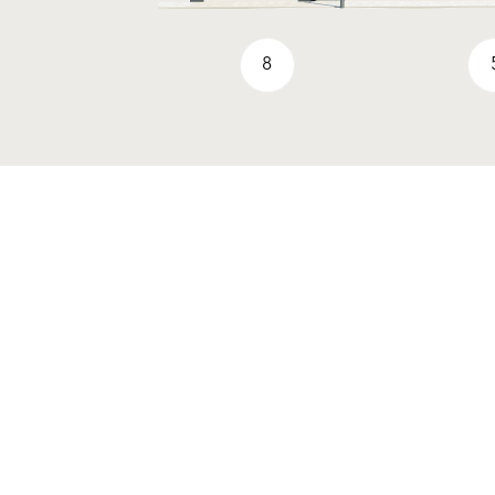
8
Life Challenge 2026
Proizvodi
Zaključni ometi in barve
Fasadni sistemi
Rešitve
Komponente fasadnega
Zaključni ometi in barve
sistema
Fasadni sistemi
Prenove
Komponente fasadnega
Fasadni ometi
sistema
Zdravo bivanje
Prenove
Ometi za strojno
Fasadni ometi
nanašanje
Zdravo bivanje