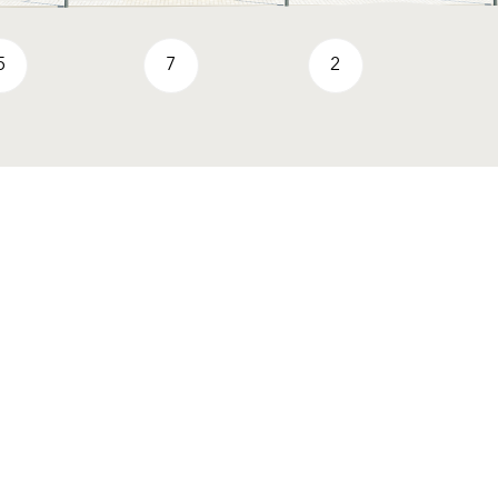
5
7
2
VIVA park
Trajnostni razvoj
Baumit Life
Storitve
Proizvodi A-Z
Tehnični dokumenti
Vprašajte nas
Design orodja
Nagrada Life Challenge
Reference
Prospekti
Magazin
Podjetje