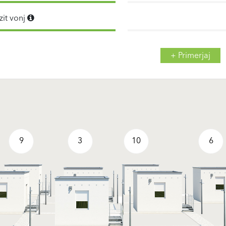
zit vonj
+ Primerjaj
9
3
10
6