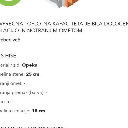
VPREČNA TOPLOTNA KAPACITETA JE BILA DOLOČENA
OLACIJO IN NOTRANJIM OMETOM.
reberi več
IS HIŠE
erial / zid:
Opeka
elina stene:
25 cm
ranji omet:
-
ranja premaz (barva):
-
lacija:
-
elina izolacije:
18 cm