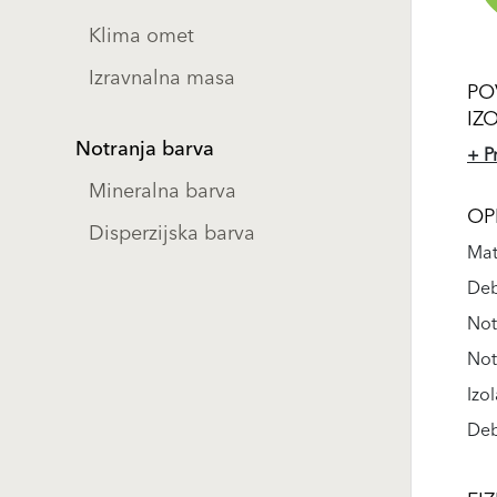
Klima omet
Izravnalna masa
PO
IZ
Notranja barva
+ P
Mineralna barva
OP
Disperzijska barva
Mat
Deb
Not
Not
Izo
Deb