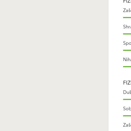
FI
Zaš
Shr
Spo
Nih
FI
Duš
Sob
Zaš