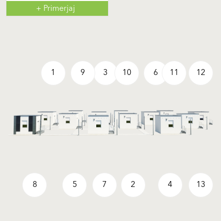
+ Primerjaj
1
9
3
10
6
11
12
8
5
7
2
4
13