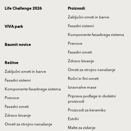
Life Challenge 2026
Proizvodi
Zaključni ometi in barve
Fasadni sistemi
VIVA park
Komponente fasadnega sistema
Prenove
Baumit novice
Fasadni ometi
Zdravo bivanje
Rešitve
Ometi za strojno nanašanje
Zaključni ometi in barve
Ročni in fini ometi
Fasadni sistemi
Izravnalne mase
Komponente fasadnega sistema
Priprava podlage in dodatni
Prenove
proizvodi
Fasadni ometi
Proizvodi za keramiko
Zdravo bivanje
Estrihi
Ometi za strojno nanašanje
Malte za zidanje