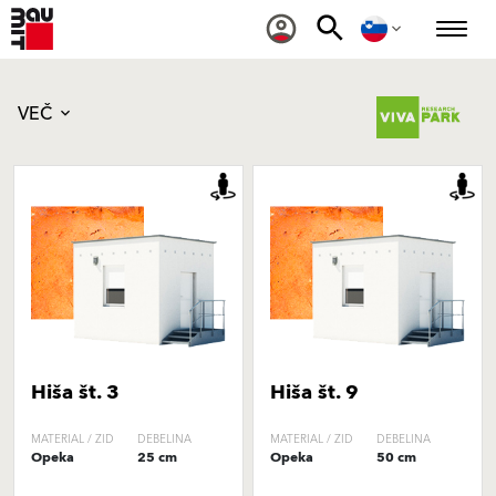
VEČ
Hiša št. 3
Hiša št. 9
MATERIAL / ZID
DEBELINA
MATERIAL / ZID
DEBELINA
Opeka
25 cm
Opeka
50 cm