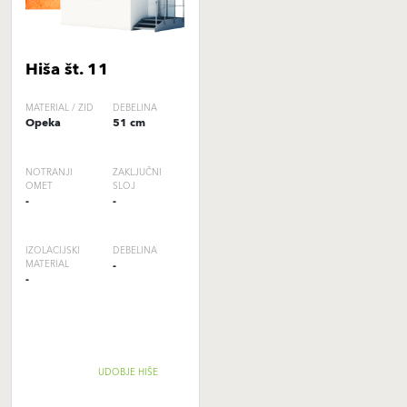
Hiša št. 11
MATERIAL / ZID
DEBELINA
Opeka
51 cm
NOTRANJI
ZAKLJUČNI
OMET
SLOJ
-
-
IZOLACIJSKI
DEBELINA
MATERIAL
-
-
UDOBJE HIŠE