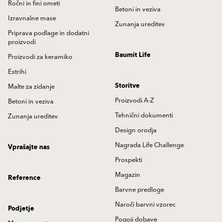
Ročni in fini ometi
Betoni in veziva
Izravnalne mase
Zunanja ureditev
Priprava podlage in dodatni
proizvodi
Baumit Life
Proizvodi za keramiko
Estrihi
Storitve
Malte za zidanje
Proizvodi A-Z
Betoni in veziva
Tehnični dokumenti
Zunanja ureditev
Design orodja
Nagrada Life Challenge
Vprašajte nas
Prospekti
Magazin
Reference
Barvne predloge
Naroči barvni vzorec
Podjetje
Pogoji dobave