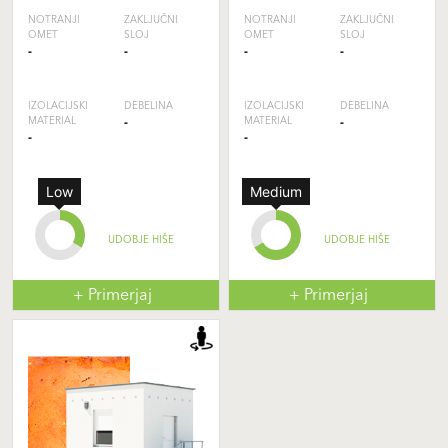
NOTRANJI
ZAKLJUČNI
NOTRANJI
ZAKLJUČNI
OMET
SLOJ
OMET
SLOJ
-
-
-
-
IZOLACIJSKI
DEBELINA
IZOLACIJSKI
DEBELINA
MATERIAL
-
MATERIAL
-
-
-
Low
Medium
UDOBJE HIŠE
UDOBJE HIŠE
+ Primerjaj
+ Primerjaj