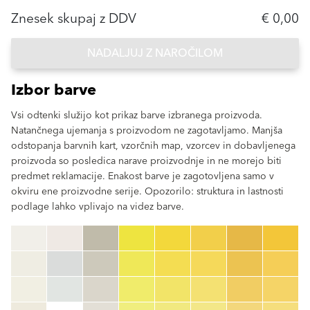
Znesek skupaj z DDV
€ 0,00
NADALJUJ Z NAROČILOM
Izbor barve
Vsi odtenki služijo kot prikaz barve izbranega proizvoda.
Natančnega ujemanja s proizvodom ne zagotavljamo. Manjša
odstopanja barvnih kart, vzorčnih map, vzorcev in dobavljenega
proizvoda so posledica narave proizvodnje in ne morejo biti
predmet reklamacije. Enakost barve je zagotovljena samo v
okviru ene proizvodne serije. Opozorilo: struktura in lastnosti
podlage lahko vplivajo na videz barve.
clear