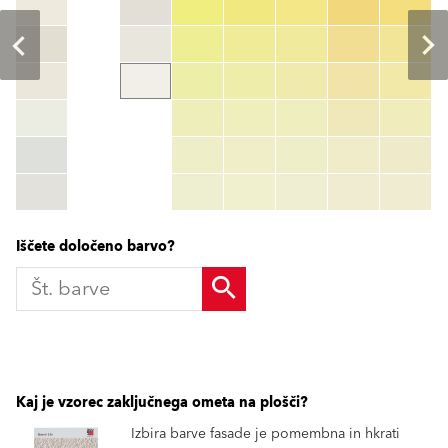
Št. barve
color_name
HEX:
hex_code
RGB:
rgb_code
TSR:
tsr_code
HBW:
hbw_code
Več
Iščete določeno barvo?
Kaj je vzorec zaključnega ometa na plošči?
Izbira barve fasade je pomembna in hkrati