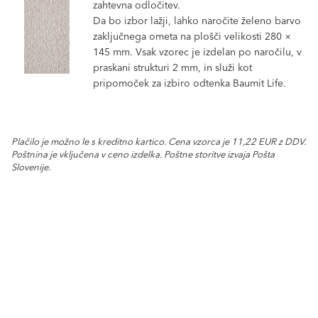
zahtevna odločitev.
Da bo izbor lažji, lahko naročite želeno barvo
zaključnega ometa na plošči velikosti 280 ×
145 mm. Vsak vzorec je izdelan po naročilu, v
praskani strukturi 2 mm, in služi kot
pripomoček za izbiro odtenka Baumit Life.
Plačilo je možno le s kreditno kartico. Cena vzorca je 11,22 EUR z DDV.
Poštnina je vključena v ceno izdelka. Poštne storitve izvaja Pošta
Slovenije.
Life Challenge 2026
Proizvodi
Zaključni ometi in barve
Fasadni sistemi
VIVA park
Komponente fasadnega sistema
Prenove
Baumit novice