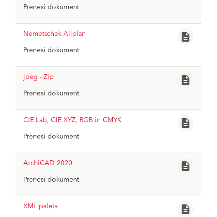
Prenesi dokument
Baumit-Sketchup_BaumitLife2023.zip
file_download
Nemetschek Allplan
description
Prenesi dokument
Baumit-NemetscheckAllplan_BaumitLif
file_download
e2023-pal.zip
jpeg - Zip
description
Prenesi dokument
Baumit-Jpeg_BaumitLife2023.zip
file_download
CIE Lab, CIE XYZ, RGB in CMYK
description
Prenesi dokument
baumit-die-lab-rgb-cmyk.xlsx
file_download
ArchiCAD 2020
description
Prenesi dokument
baumit-archiCAD-2020.zip
file_download
XML paleta
description