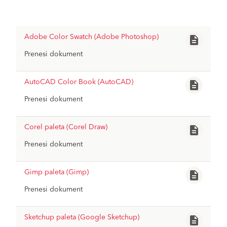
Adobe Color Swatch (Adobe Photoshop)
description
Prenesi dokument
baumit-adobe-color-swatch-photosho
file_download
p.zip
AutoCAD Color Book (AutoCAD)
description
Prenesi dokument
Baumit-AutoCAD_BaumitLife2023.zip
file_download
Corel paleta (Corel Draw)
description
Prenesi dokument
Baumit-Corel_BaumitLife2023-cpl.zip
file_download
Gimp paleta (Gimp)
description
Prenesi dokument
Baumit-Gimp_BaumitLife2023-gpl.zip
file_download
Sketchup paleta (Google Sketchup)
description