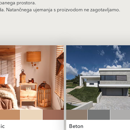
rbanega prostora.
voda. Natančnega ujemanja s proizvodom ne zagotavljamo.
ic
Beton