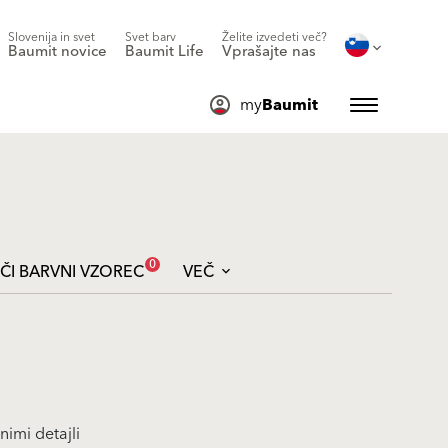
Slovenija in svet
Svet barv
Želite izvedeti več?
Baumit novice
Baumit Life
Vprašajte nas
my
Baumit
0
ČI BARVNI VZOREC
VEČ
nimi detajli