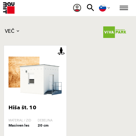
VEČ
Hiša št. 10
MATERIAL / ZID
DEBELINA
Masiven les
20 cm