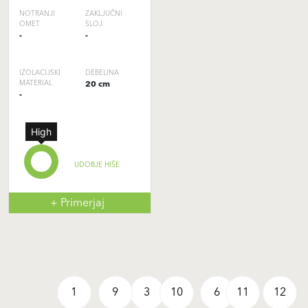
NOTRANJI
ZAKLJUČNI
OMET
SLOJ
-
-
IZOLACIJSKI
DEBELINA
MATERIAL
20 cm
-
High
UDOBJE HIŠE
+ Primerjaj
1
9
3
10
6
11
12