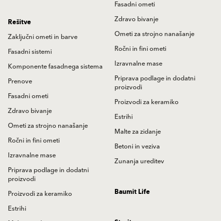
Fasadni ometi
Zdravo bivanje
Rešitve
Ometi za strojno nanašanje
Zaključni ometi in barve
Ročni in fini ometi
Fasadni sistemi
Izravnalne mase
Komponente fasadnega sistema
Priprava podlage in dodatni
Prenove
proizvodi
Fasadni ometi
Proizvodi za keramiko
Zdravo bivanje
Estrihi
Ometi za strojno nanašanje
Malte za zidanje
Ročni in fini ometi
Betoni in veziva
Izravnalne mase
Zunanja ureditev
Priprava podlage in dodatni
proizvodi
Baumit Life
Proizvodi za keramiko
Estrihi