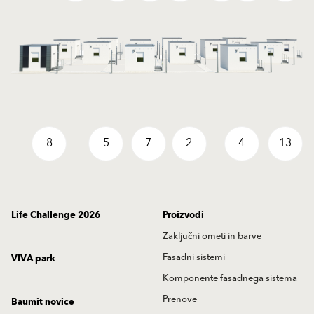
8
5
7
2
4
13
Life Challenge 2026
Proizvodi
Zaključni ometi in barve
Fasadni sistemi
VIVA park
Komponente fasadnega sistema
Prenove
Baumit novice