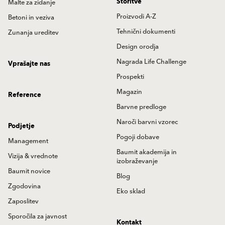
Storitve
Malte za zidanje
Proizvodi A-Z
Betoni in veziva
Tehnični dokumenti
Zunanja ureditev
Design orodja
Nagrada Life Challenge
Vprašajte nas
Prospekti
Magazin
Reference
Barvne predloge
Naroči barvni vzorec
Podjetje
Pogoji dobave
Management
Baumit akademija in
Vizija & vrednote
izobraževanje
Baumit novice
Blog
Zgodovina
Eko sklad
Zaposlitev
Sporočila za javnost
Kontakt