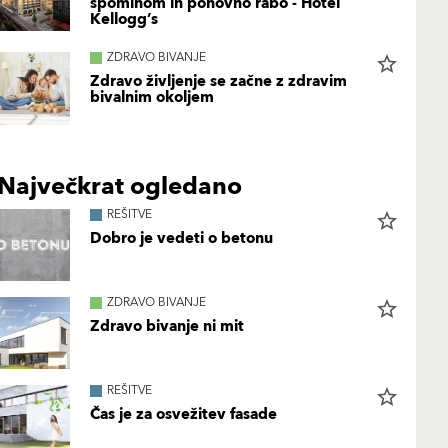
spominom in ponovno rabo - Hotel
Kellogg’s
ZDRAVO BIVANJE
star_border
Zdravo življenje se začne z zdravim
bivalnim okoljem
Največkrat ogledano
REŠITVE
star_border
Dobro je vedeti o betonu
ZDRAVO BIVANJE
star_border
Zdravo bivanje ni mit
REŠITVE
star_border
Čas je za osvežitev fasade