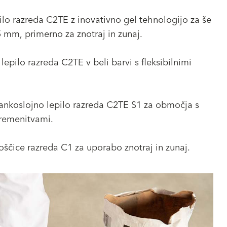
pilo razreda C2TE z inovativno gel tehnologijo za še
 mm, primerno za znotraj in zunaj.
lepilo razreda C2TE v beli barvi s fleksibilnimi
 tankoslojno lepilo razreda C2TE S1 za območja s
bremenitvami.
oščice razreda C1 za uporabo znotraj in zunaj.