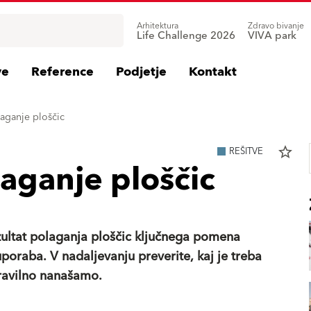
Arhitektura
Zdravo bivanje
Life Challenge 2026
VIVA park
ve
Reference
Podjetje
Kontakt
laganje ploščic
star_border
REŠITVE
laganje ploščic
zultat polaganja ploščic ključnega pomena
poraba. V nadaljevanju preverite, kaj je treba
 pravilno nanašamo.