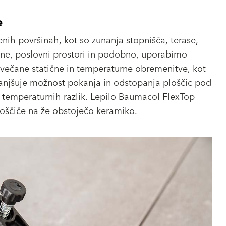
e
nih površinah, kot so zunanja stopnišča, terase,
ine, poslovni prostori in podobno, uporabimo
večane statične in temperaturne obremenitve, kot
manjšuje možnost pokanja in odstopanja ploščic pod
i temperaturnih razlik. Lepilo Baumacol FlexTop
loščiče na že obstoječo keramiko.