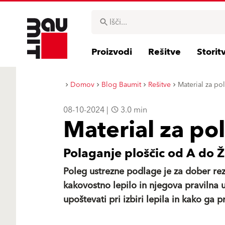
Proizvodi
Rešitve
Storit
Domov
Blog Baumit
Rešitve
Material za po
08-10-2024 |
3.0 min
Material za po
Polaganje ploščic od A do Ž
Poleg ustrezne podlage je za dober re
kakovostno lepilo in njegova pravilna u
upoštevati pri izbiri lepila in kako ga