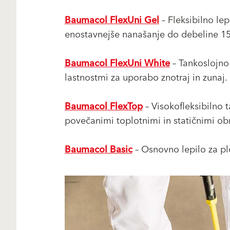
Baumacol FlexUni Gel
– Fleksibilno le
enostavnejše nanašanje do debeline 15
Baumacol FlexUni White
– Tankoslojno 
lastnostmi za uporabo znotraj in zunaj.
Baumacol FlexTop
– Visokofleksibilno
povečanimi toplotnimi in statičnimi o
Baumacol Basic
– Osnovno lepilo za pl