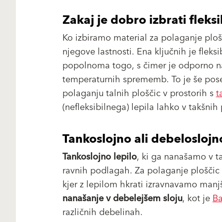
Zakaj je dobro izbrati fleksi
Ko izbiramo material za polaganje plošč
njegove lastnosti. Ena ključnih je fleksi
popolnoma togo, s čimer je odporno 
temperaturnih sprememb. To je še pose
polaganju talnih ploščic v prostorih s
t
(nefleksibilnega) lepila lahko v takšni
Tankoslojno ali debeloslojn
Tankoslojno lepilo
, ki ga nanašamo v 
ravnih podlagah. Za polaganje plošči
kjer z lepilom hkrati izravnavamo manjš
nanašanje v debelejšem sloju
, kot je
Ba
različnih debelinah.