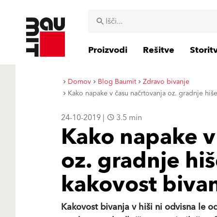
Proizvodi
Rešitve
Storit
Domov
Blog Baumit
Zdravo bivanje
Kako napake v času načrtovanja oz. gradnje hiše
24-10-2019 |
3.5 min
Kako napake v
oz. gradnje hiš
kakovost biva
Kakovost bivanja v hiši ni odvisna le o