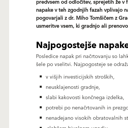
predvsem od odločitev, sprejetih že v 
napake v teh zgodnjih fazah vplivajo 
pogovarjali z dr. Miho Tomšičem z Gra
usmeritve vsem, ki gradnjo ali prenovo
Najpogostejše napake 
Posledice napak pri načrtovanju so lah
šele po vselitvi. Najpogosteje se odraž
v višjih investicijskih stroških,
neusklajenosti gradnje,
slabi kakovosti končnega izdelka,
potrebi po nenačrtovanih in prezgo
nenadejano visokih obratovalnih st