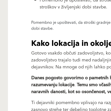
Pomembno je upoštevati, da stroški
stroškov v življenjski dobi stavbe.
Pomembno je upoštevati, da stroški gradnje pr
dobi stavbe.
Kako lokacija in okolj
Gotovo vsakdo občuti zadovoljstvo, ko 
zadovoljstvo trajalo tudi med nadaljnji
dejavnikov. Na mnoge od njih lahko 
Danes pogosto govorimo o pametnih hi
razumevanju lokacije
.
Temu smo včasih 
naravnih danosti, kot so osončenost, v
Ti dejavniki pomembno vplivajo na razpo
zasnovo strehe ter debelino toplotne za