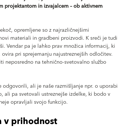
m projektantom in izvajalcem – ob aktivnem
koč, opremljene so z najrazličnejšimi
novi materiali in gradbeni proizvodi. K sreči je tudi
i. Vendar pa je lahko prav množica informacij, ki
ovira pri sprejemanju najustreznejših odločitev.
niti neposredno na tehnično-svetovalno službo
dgovorili, ali je naše razmišljanje npr. o uporabi
ali pa svetovali ustreznejše izdelke, ki bodo v
eje opravljali svojo funkcijo.
a v prihodnost