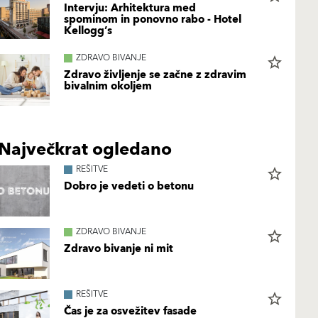
Intervju: Arhitektura med
spominom in ponovno rabo - Hotel
Kellogg’s
ZDRAVO BIVANJE
star_border
Zdravo življenje se začne z zdravim
bivalnim okoljem
Največkrat ogledano
REŠITVE
star_border
Dobro je vedeti o betonu
ZDRAVO BIVANJE
star_border
Zdravo bivanje ni mit
REŠITVE
star_border
Čas je za osvežitev fasade