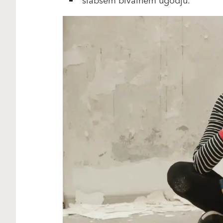
slabšem bivalnem ugodju.