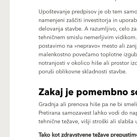
Upoštevanje predpisov je ob tem samou
namenjeni zaščiti investitorja in upora
delovanja stavbe. A razumljivo, celo z
tehničnem smislu nemerljivim vidikom.
postavimo na »nepravo« mesto ali zanj
malenkostno povečamo toplotne izgube
notranjosti v okolico hiše ali prostor 
poruši oblikovne skladnosti stavbe.
Zakaj je pomembno so
Gradnja ali prenova hiše pa ne bi smeli 
Pretirana samozavest lahko vodi do nap
tehnične težave, višji stroški ali slabš
Tako kot zdravstvene težave prepustimo