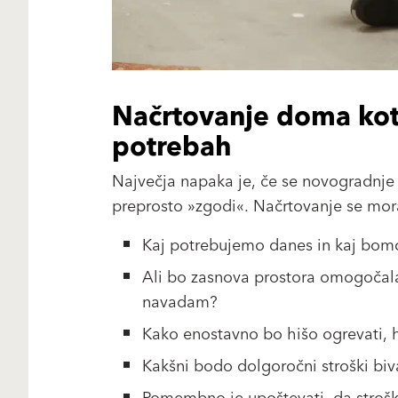
Načrtovanje doma kot
potrebah
Največja napaka je, če se novogradnje 
preprosto »zgodi«. Načrtovanje se mora 
Kaj potrebujemo danes in kaj bomo 
Ali bo zasnova prostora omogočala 
navadam?
Kako enostavno bo hišo ogrevati, hl
Kakšni bodo dolgoročni stroški biv