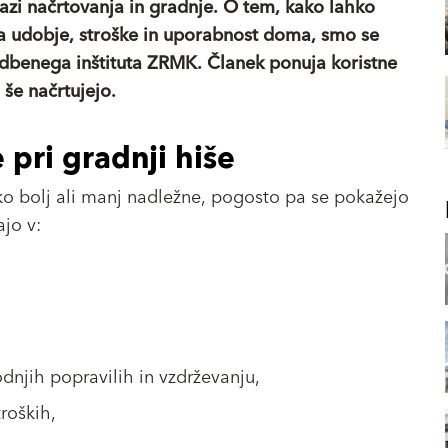
fazi načrtovanja in gradnje. O tem, kako lahko
na udobje, stroške in uporabnost doma, smo se
dbenega inštituta ZRMK. Članek ponuja koristne
 še načrtujejo.
pri gradnji hiše
ko bolj ali manj nadležne, pogosto pa se pokažejo
ajo v:
dnjih popravilih in vzdrževanju,
roških,