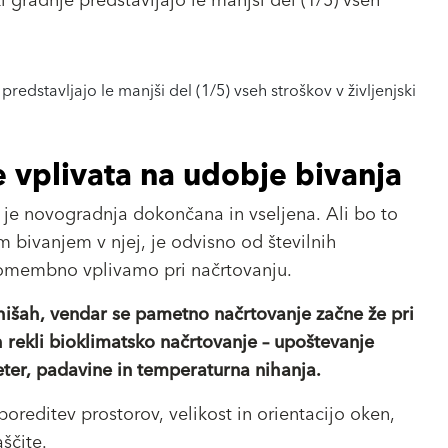
 gradnje predstavljajo le manjši del (1/5) vseh
edstavljajo le manjši del (1/5) vseh stroškov v življenjski
e vplivata na udobje bivanja
je novogradnja dokončana in vseljena. Ali bo to
m bivanjem v njej, je odvisno od številnih
pomembno vplivamo pri načrtovanju.
šah, vendar se pametno načrtovanje začne že pri
rekli bioklimatsko načrtovanje – upoštevanje
eter, padavine in temperaturna nihanja.
reditev prostorov, velikost in orientacijo oken,
ščite.