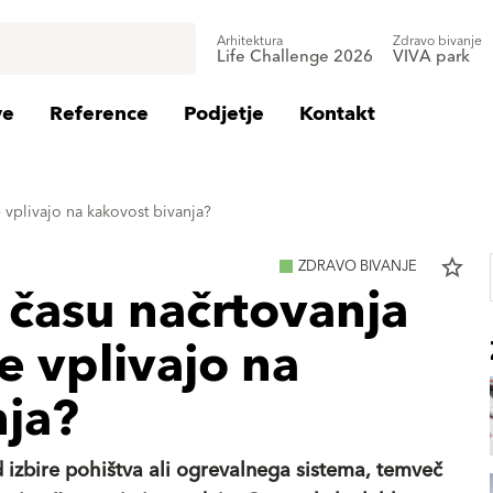
Arhitektura
Zdravo bivanje
Life Challenge 2026
VIVA park
ve
Reference
Podjetje
Kontakt
 vplivajo na kakovost bivanja?
star_border
ZDRAVO BIVANJE
 času načrtovanja
e vplivajo na
nja?
d izbire pohištva ali ogrevalnega sistema, temveč