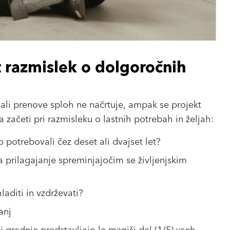
 razmislek o dolgoročnih
ali prenove sploh ne načrtuje, ampak se projekt
začeti pri razmisleku o lastnih potrebah in željah:
potrebovali čez deset ali dvajset let?
prilagajanje spreminjajočim se življenjskim
aditi in vzdrževati?
anj