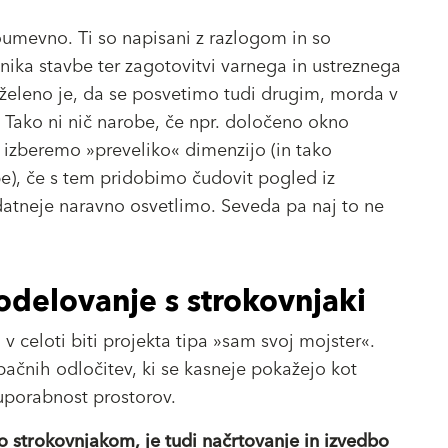
mevno. Ti so napisani z razlogom in so
bnika stavbe ter zagotovitvi varnega in ustreznega
aželeno je, da se posvetimo tudi drugim, morda v
 Tako ni nič narobe, če npr. določeno okno
 izberemo »preveliko« dimenzijo (in tako
), če s tem pridobimo čudovit pogled iz
izdatneje naravno osvetlimo. Seveda pa naj to ne
delovanje s strokovnjaki
v celoti biti projekta tipa »sam svoj mojster«.
ačnih odločitev, ki se kasneje pokažejo kot
a uporabnost prostorov.
 strokovnjakom, je tudi načrtovanje in izvedbo