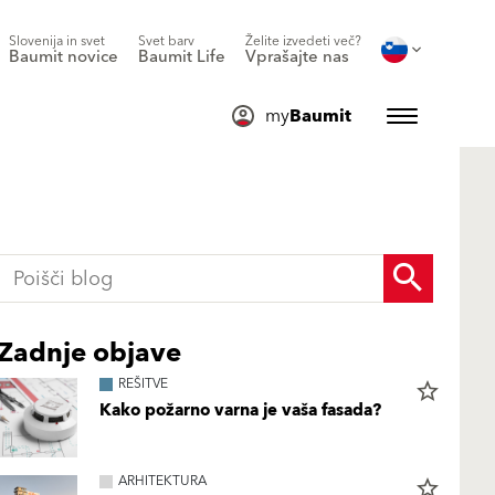
Slovenija in svet
Svet barv
Želite izvedeti več?
Baumit novice
Baumit Life
Vprašajte nas
my
Baumit
Zadnje objave
REŠITVE
star_border
Kako požarno varna je vaša fasada?
ARHITEKTURA
star_border