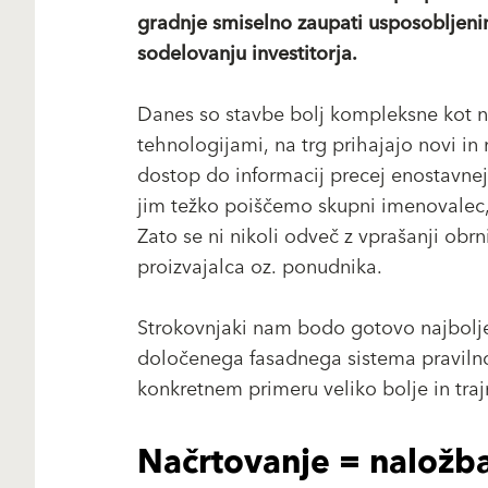
gradnje smiselno zaupati usposobljeni
sodelovanju investitorja.
Danes so stavbe bolj kompleksne kot ne
tehnologijami, na trg prihajajo novi in 
dostop do informacij precej enostavnejš
jim težko poiščemo skupni imenovalec, 
Zato se ni nikoli odveč z vprašanji obr
proizvajalca oz. ponudnika.
Strokovnjaki nam bodo gotovo najbolje o
določenega fasadnega sistema pravilno, 
konkretnem primeru veliko bolje in trajn
Načrtovanje = naložb