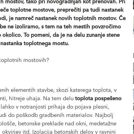
ih mostov, tako pri novogradnjah kot prenovah. Pri
eče toplotne mostove, preprečiti pa tudi nastanek
odi, je namreč nastanek novih toplotnih mostov. Če
be ne izoliramo, s tem na teh mestih povzročimo
o okolico. To pomeni, da je na delu zunanje stene
o nastanka toplotnega mostu.
toplotnih mostovih?
nih elementih stavbe, skozi katerega toplota, v
ti, hitreje uhaja. Na tem delu
toplota pospešeno
 lahko v notranjosti prihaja do pojava plesni,
udi do poškodb gradbenih materialov. Najbolj
 plošče, betonske preklade nad okni, medetažne
 okvirjev itd. Izolacija betonskih delov v ravnini