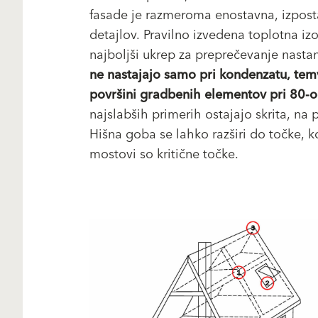
fasade je razmeroma enostavna, izpostav
detajlov. Pravilno izvedena toplotna i
najboljši ukrep za preprečevanje nasta
ne nastajajo samo pri kondenzatu, te
površini gradbenih elementov pri 80-od
najslabših primerih ostajajo skrita, na 
Hišna goba se lahko razširi do točke, 
mostovi so kritične točke.