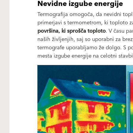
Nevidne izgube energije
Termografija omogoča, da nevidni topl
primerjavi s termometrom, ki toploto 
površina, ki sprošča toploto
. V času pa
naših življenjih, saj so uporabni za br
termografe uporabljamo že dolgo. S p
mesta izgube energije na celotni stavbi