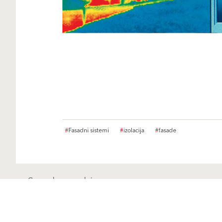
#
Fasadni sistemi
#
izolacija
#
fasade
Sorodna vsebina