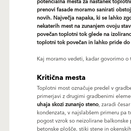
potencialna mesta za nastanek toplotn
prenovi fasade moramo sanirati obstoj
novih. Največja napaka, ki se lahko zg
nekaterih mest na zunanjem ovoju stav
povečan toplotni tok glede na izoliran
toplotni tok povečan in lahko pride d
Kaj moramo vedeti, kadar govorimo o 
Kritična mesta
Toplotni most označuje predel v gradbe
primerjavi z drugimi gradbenimi elemen
uhaja skozi zunanjo steno
, zaradi česar
kondenzata, v najslabšem primeru pa t
pogost vzrok so neizolirane balkonske
betonske plošče, stiki stene in okenskih