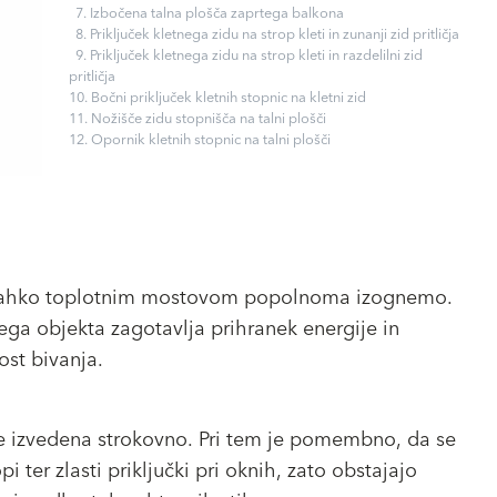
7. Izbočena talna plošča zaprtega balkona
8. Priključek kletnega zidu na strop kleti in zunanji zid pritličja
9. Priključek kletnega zidu na strop kleti in razdelilni zid
pritličja
10. Bočni priključek kletnih stopnic na kletni zid
11. Nožišče zidu stopnišča na talni plošči
12. Opornik kletnih stopnic na talni plošči
se lahko toplotnim mostovom popolnoma izognemo.
ega objekta zagotavlja prihranek energije in
ost bivanja.
je izvedena strokovno. Pri tem je pomembno, da se
i ter zlasti priključki pri oknih, zato obstajajo