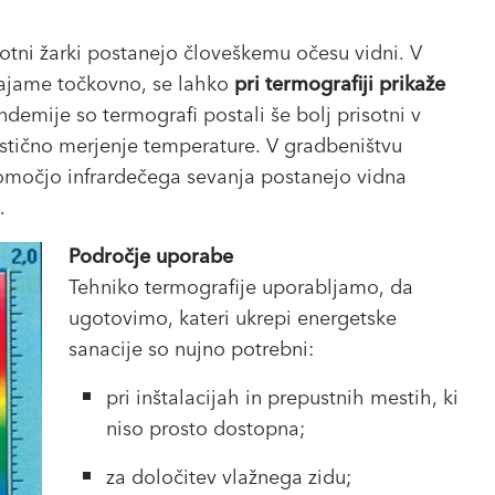
otni žarki postanejo človeškemu očesu vidni. V
zajame točkovno, se lahko
pri termografiji prikaže
ndemije so termografi postali še bolj prisotni v
ezstično merjenje temperature. V gradbeništvu
omočjo infrardečega sevanja postanejo vidna
.
Področje uporabe
Tehniko termografije uporabljamo, da
ugotovimo, kateri ukrepi energetske
sanacije so nujno potrebni:
pri inštalacijah in prepustnih mestih, ki
niso prosto dostopna;
za določitev vlažnega zidu;