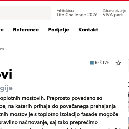
Arhitektura
Zdravo bivanje
Life Challenge 2026
VIVA park
ve
Reference
Podjetje
Kontakt
ovi
star_border
REŠITVE
vi
gije
toplotnih mostovih. Preprosto povedano so
be, na katerih prihaja do povečanega prehajanja
tnih mostov je s toplotno izolacijo fasade mogoče
ravilno načrtovanje, saj tako preprečimo