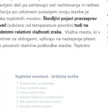
ljeni deli pa zahtevajo več načrtovanja in rešitev
zolacija po celotnem zunanjem ovoju stavbe je
nka toplotnih mostov.
Škodljivi pojavi pravzaprav
mveč
(odvisno od temperature površin)
tudi na
stotni relativni vlažnosti zraka.
Vlažna mesta, ki v
primer za oblogami, vplivajo na nastajanje plesni.
ko povzroči statične poškodbe stavbe. Toplotni
Toplotni mostovi - kritične točke
1. Zunanji zidovi podstrešja
2. Okvir strešnih oken
3. Vrhovi čelnih zidov
4. Izbočeni balkoni in nadstrešnice
5. Stiki okenskih okvirjev in polic
6. Izbočeni vhodni podest