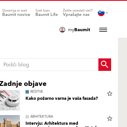
Slovenija in svet
Svet barv
Želite izvedeti več?
Baumit novice
Baumit Life
Vprašajte nas
my
Baumit
Zadnje objave
REŠITVE
star_border
Kako požarno varna je vaša fasada?
ARHITEKTURA
star_border
Intervju: Arhitektura med