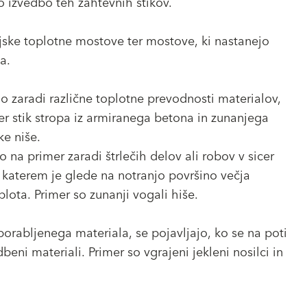
 izvedbo teh zahtevnih stikov.
jske toplotne mostove ter mostove, ki nastanejo
a.
o zaradi različne toplotne prevodnosti materialov,
er stik stropa iz armiranega betona in zunanjega
ke niše.
 na primer zaradi štrlečih delov ali robov v sicer
terem je glede na notranjo površino večja
lota. Primer so zunanji vogali hiše.
uporabljenega materiala, se pojavljajo, ko se na poti
beni materiali. Primer so vgrajeni jekleni nosilci in