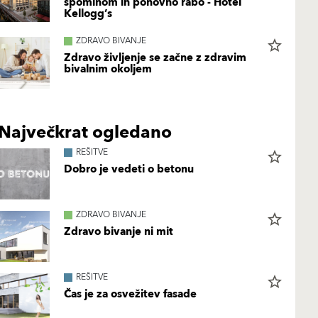
spominom in ponovno rabo - Hotel
Kellogg’s
ZDRAVO BIVANJE
star_border
Zdravo življenje se začne z zdravim
bivalnim okoljem
Največkrat ogledano
REŠITVE
star_border
Dobro je vedeti o betonu
ZDRAVO BIVANJE
star_border
Zdravo bivanje ni mit
REŠITVE
star_border
Čas je za osvežitev fasade