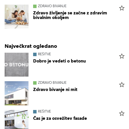
ZDRAVO BIVANJE
star_border
Zdravo življenje se začne z zdravim
bivalnim okoljem
Največkrat ogledano
REŠITVE
star_border
Dobro je vedeti o betonu
ZDRAVO BIVANJE
star_border
Zdravo bivanje ni mit
REŠITVE
star_border
Čas je za osvežitev fasade