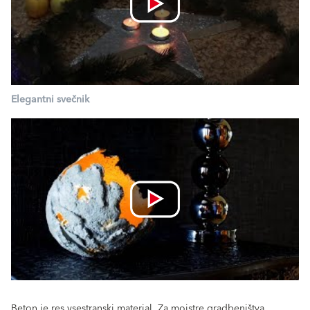
Elegantni svečnik
Beton je res vsestranski material. Za mojstre gradbeništva,