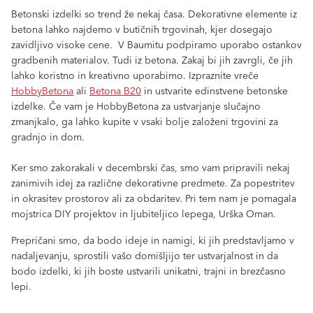
Betonski izdelki so trend že nekaj časa. Dekorativne elemente iz
betona lahko najdemo v butičnih trgovinah, kjer dosegajo
zavidljivo visoke cene. V Baumitu podpiramo uporabo ostankov
gradbenih materialov. Tudi iz betona. Zakaj bi jih zavrgli, če jih
lahko koristno in kreativno uporabimo. Izpraznite vreče
HobbyBetona
ali
Betona B20
in ustvarite edinstvene betonske
izdelke. Če vam je HobbyBetona za ustvarjanje slučajno
zmanjkalo, ga lahko kupite v vsaki bolje založeni trgovini za
gradnjo in dom.
Ker smo zakorakali v decembrski čas, smo vam pripravili nekaj
zanimivih idej za različne dekorativne predmete. Za popestritev
in okrasitev prostorov ali za obdaritev. Pri tem nam je pomagala
mojstrica DIY projektov in ljubiteljico lepega, Urška Oman.
Prepričani smo, da bodo ideje in namigi, ki jih predstavljamo v
nadaljevanju, sprostili vašo domišljijo ter ustvarjalnost in da
bodo izdelki, ki jih boste ustvarili unikatni, trajni in brezčasno
lepi.