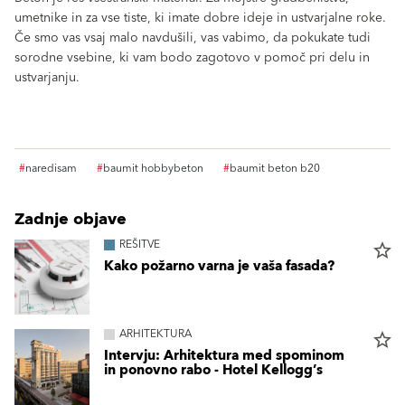
umetnike in za vse tiste, ki imate dobre ideje in ustvarjalne roke.
Če smo vas vsaj malo navdušili, vas vabimo, da pokukate tudi
sorodne vsebine, ki vam bodo zagotovo v pomoč pri delu in
ustvarjanju.
#
naredisam
#
baumit hobbybeton
#
baumit beton b20
Zadnje objave
REŠITVE
star_border
Kako požarno varna je vaša fasada?
ARHITEKTURA
star_border
Intervju: Arhitektura med spominom
in ponovno rabo - Hotel Kellogg’s