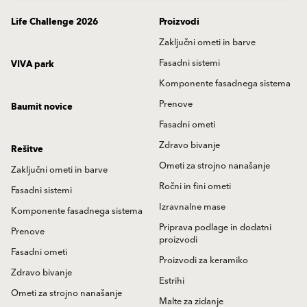
Life Challenge 2026
Proizvodi
Zaključni ometi in barve
Fasadni sistemi
VIVA park
Komponente fasadnega sistema
Prenove
Baumit novice
Fasadni ometi
Zdravo bivanje
Rešitve
Ometi za strojno nanašanje
Zaključni ometi in barve
Ročni in fini ometi
Fasadni sistemi
Izravnalne mase
Komponente fasadnega sistema
Priprava podlage in dodatni
Prenove
proizvodi
Fasadni ometi
Proizvodi za keramiko
Zdravo bivanje
Estrihi
Ometi za strojno nanašanje
Malte za zidanje