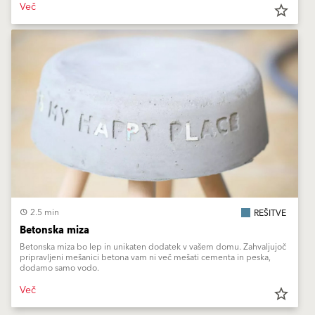
Več
star_border
2.5 min
REŠITVE
Betonska miza
Betonska miza bo lep in unikaten dodatek v vašem domu. Zahvaljujoč
pripravljeni mešanici betona vam ni več mešati cementa in peska,
dodamo samo vodo.
Več
star_border