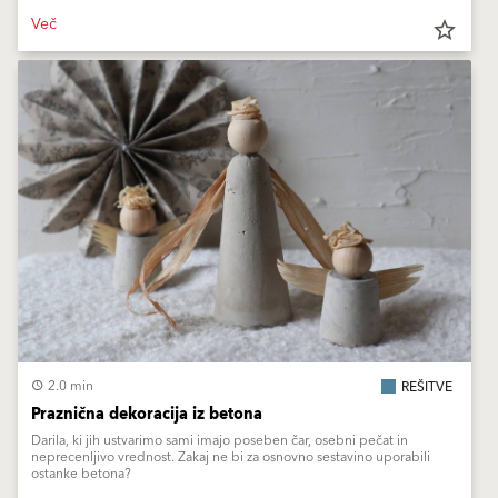
Več
star_border
2.0 min
REŠITVE
Praznična dekoracija iz betona
Darila, ki jih ustvarimo sami imajo poseben čar, osebni pečat in
neprecenljivo vrednost. Zakaj ne bi za osnovno sestavino uporabili
ostanke betona?