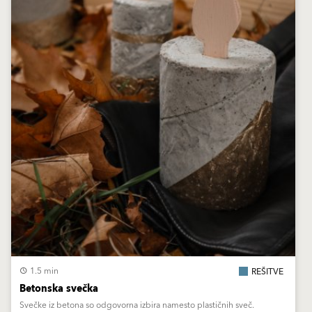
1.5 min
REŠITVE
Betonska svečka
Svečke iz betona so odgovorna izbira namesto plastičnih sveč.