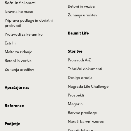
Ročni in fini ometi
Betoni in veziva
Izravnalne mase
Zunanja ureditev
Priprava podlage in dodatni
proizvodi
Baumit Life
Proizvodi za keramiko
Estrihi
Storitve
Malte za zidanje
Proizvodi A-Z
Betoni in veziva
Tehnični dokumenti
Zunanja ureditev
Design orodja
Nagrada Life Challenge
Vprašajte nas
Prospekti
Magazin
Reference
Barvne predloge
Naroči barvni vzorec
Podjetje
Pogoji dobave