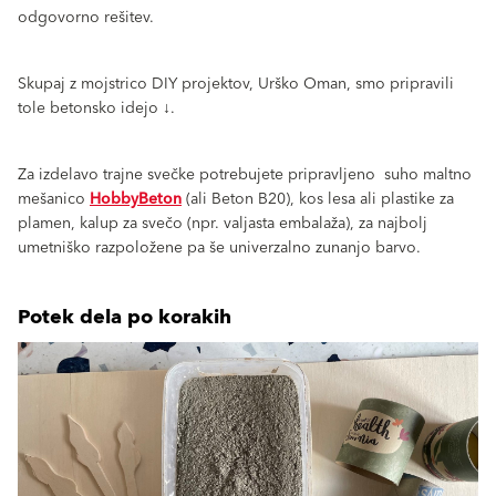
odgovorno rešitev.
Skupaj z mojstrico DIY projektov, Urško Oman, smo pripravili
tole betonsko idejo ↓.
Za izdelavo trajne svečke potrebujete pripravljeno suho maltno
mešanico
HobbyBeton
(ali Beton B20), kos lesa ali plastike za
plamen, kalup za svečo (npr. valjasta embalaža), za najbolj
umetniško razpoložene pa še univerzalno zunanjo barvo.
Potek dela po korakih