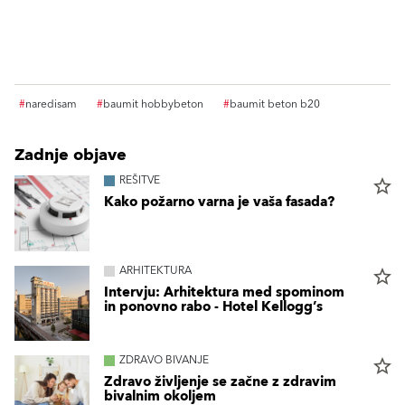
#
naredisam
#
baumit hobbybeton
#
baumit beton b20
Zadnje objave
REŠITVE
star_border
Kako požarno varna je vaša fasada?
ARHITEKTURA
star_border
Intervju: Arhitektura med spominom
in ponovno rabo - Hotel Kellogg’s
ZDRAVO BIVANJE
star_border
Zdravo življenje se začne z zdravim
bivalnim okoljem