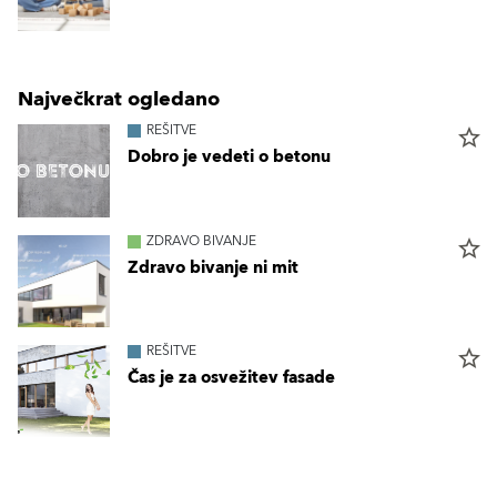
Največkrat ogledano
REŠITVE
star_border
Dobro je vedeti o betonu
ZDRAVO BIVANJE
star_border
Zdravo bivanje ni mit
REŠITVE
star_border
Čas je za osvežitev fasade