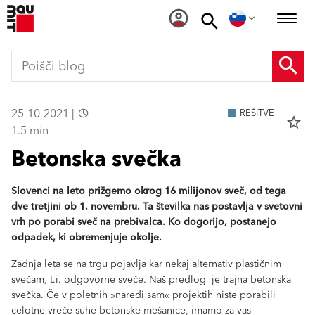
25-10-2021 |
REŠITVE
star_border
1.5 min
Betonska svečka
Slovenci na leto prižgemo okrog 16 milijonov sveč, od tega
dve tretjini ob 1. novembru. Ta številka nas postavlja v svetovni
vrh po porabi sveč na prebivalca. Ko dogorijo, postanejo
odpadek, ki obremenjuje okolje.
Zadnja leta se na trgu pojavlja kar nekaj alternativ plastičnim
svečam, t.i. odgovorne sveče. Naš predlog je trajna betonska
svečka. Če v poletnih »naredi sam« projektih niste porabili
celotne vreče suhe betonske mešanice, imamo za vas