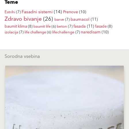
Teme
Fasadni sistemi
(14)
Prenove
(10)
Estrihi
(7)
Zdravo bivanje
(26)
baumacol
(11)
barve
(7)
fasada
(11)
baumit klima
(8)
fasade
(8)
baumit life
(6)
beton
(7)
naredisam
(10)
izolacija
(7)
life challenge
(6)
lifechallenge
(7)
Sorodna vsebina