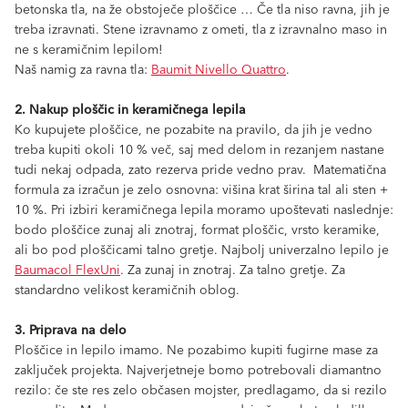
betonska tla, na že obstoječe ploščice … Če tla niso ravna, jih je
treba izravnati. Stene izravnamo z ometi, tla z izravnalno maso in
ne s keramičnim lepilom!
Naš namig za ravna tla:
Baumit Nivello Quattro
.
2. Nakup ploščic in keramičnega lepila
Ko kupujete ploščice, ne pozabite na pravilo, da jih je vedno
treba kupiti okoli 10 % več, saj med delom in rezanjem nastane
tudi nekaj odpada, zato rezerva pride vedno prav. Matematična
formula za izračun je zelo osnovna: višina krat širina tal ali sten +
10 %. Pri izbiri keramičnega lepila moramo upoštevati naslednje:
bodo ploščice zunaj ali znotraj, format ploščic, vrsto keramike,
ali bo pod ploščicami talno gretje. Najbolj univerzalno lepilo je
Baumacol FlexUni
. Za zunaj in znotraj. Za talno gretje. Za
standardno velikost keramičnih oblog.
3. Priprava na delo
Ploščice in lepilo imamo. Ne pozabimo kupiti fugirne mase za
zaključek projekta. Najverjetneje bomo potrebovali diamantno
rezilo: če ste res zelo občasen mojster, predlagamo, da si rezilo