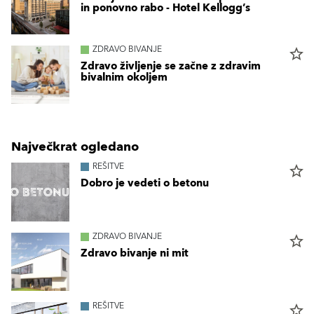
in ponovno rabo - Hotel Kellogg’s
ZDRAVO BIVANJE
star_border
Zdravo življenje se začne z zdravim
bivalnim okoljem
Največkrat ogledano
REŠITVE
star_border
Dobro je vedeti o betonu
ZDRAVO BIVANJE
star_border
Zdravo bivanje ni mit
REŠITVE
star_border