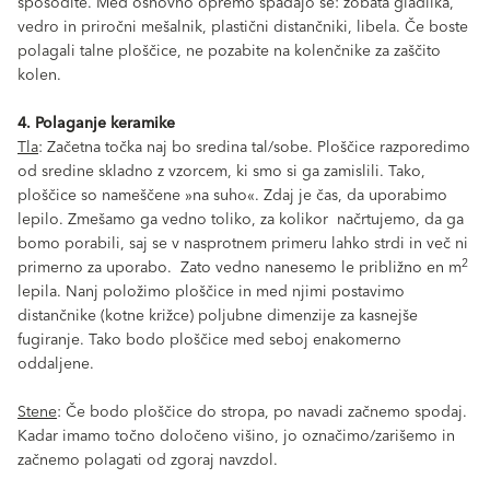
sposodite. Med osnovno opremo spadajo še: zobata gladilka,
vedro in priročni mešalnik, plastični distančniki, libela. Če boste
polagali talne ploščice, ne pozabite na kolenčnike za zaščito
kolen.
4. Polaganje keramike
Tla
: Začetna točka naj bo sredina tal/sobe. Ploščice razporedimo
od sredine skladno z vzorcem, ki smo si ga zamislili. Tako,
ploščice so nameščene »na suho«. Zdaj je čas, da uporabimo
lepilo. Zmešamo ga vedno toliko, za kolikor načrtujemo, da ga
bomo porabili, saj se v nasprotnem primeru lahko strdi in več ni
2
primerno za uporabo. Zato vedno nanesemo le približno en m
lepila. Nanj položimo ploščice in med njimi postavimo
distančnike (kotne križce) poljubne dimenzije za kasnejše
fugiranje. Tako bodo ploščice med seboj enakomerno
oddaljene.
Stene
: Če bodo ploščice do stropa, po navadi začnemo spodaj.
Kadar imamo točno določeno višino, jo označimo/zarišemo in
začnemo polagati od zgoraj navzdol.