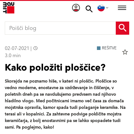
02-07-2021 |
REŠITVE
star_border
3.0 min
Kako položiti ploščice?
Skorajda ne poznamo hiše, v kateri ni ploščic. Ploščice so
vedno moderne, enostavne za vzdrževanje in čiščenje, v
poletnih dneh pa se navdušujemo predvsem nad njihovo
hladilno vlogo. Med počitnicami imamo več časa za domača
mojstrska opravila, kamor spada tudi polaganje keramike. Na
terasi ali v kopalnici. Za zahtevne podvige pokličite mojstra
keramičarja, z bolj enostavnimi pa se lahko spopadete tudi
sami. Pa poglejmo, kako!