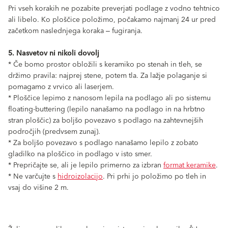
Pri vseh korakih ne pozabite preverjati podlage z vodno tehtnico
ali libelo. Ko ploščice položimo, počakamo najmanj 24 ur pred
začetkom naslednjega koraka ‒ fugiranja.
5. Nasvetov ni nikoli dovolj
* Če bomo prostor obložili s keramiko po stenah in tleh, se
držimo pravila: najprej stene, potem tla. Za lažje polaganje si
pomagamo z vrvico ali laserjem.
* Ploščice lepimo z nanosom lepila na podlago ali po sistemu
floating-buttering (lepilo nanašamo na podlago in na hrbtno
stran ploščic) za boljšo povezavo s podlago na zahtevnejših
področjih (predvsem zunaj).
* Za boljšo povezavo s podlago nanašamo lepilo z zobato
gladilko na ploščico in podlago v isto smer.
* Prepričajte se, ali je lepilo primerno za izbran
format keramike
.
* Ne varčujte s
hidroizolacijo
. Pri prhi jo položimo po tleh in
vsaj do višine 2 m.