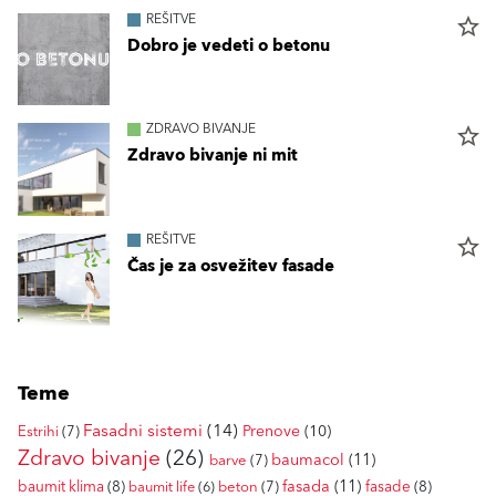
REŠITVE
star_border
Dobro je vedeti o betonu
ZDRAVO BIVANJE
star_border
Zdravo bivanje ni mit
REŠITVE
star_border
Čas je za osvežitev fasade
Teme
Fasadni sistemi
(14)
Prenove
(10)
Estrihi
(7)
Zdravo bivanje
(26)
baumacol
(11)
barve
(7)
fasada
(11)
baumit klima
(8)
fasade
(8)
baumit life
(6)
beton
(7)