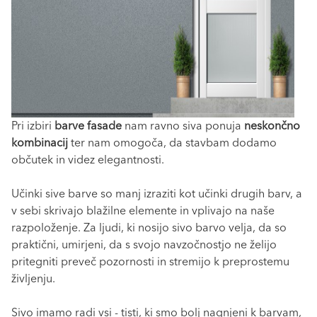
Pri izbiri
barve fasade
nam ravno siva ponuja
neskončno
kombinacij
ter nam omogoča, da stavbam dodamo
občutek in videz elegantnosti.
Učinki sive barve so manj izraziti kot učinki drugih barv, a
v sebi skrivajo blažilne elemente in vplivajo na naše
razpoloženje. Za ljudi, ki nosijo sivo barvo velja, da so
praktični, umirjeni, da s svojo navzočnostjo ne želijo
pritegniti preveč pozornosti in stremijo k preprostemu
življenju.
Sivo imamo radi vsi - tisti, ki smo bolj nagnjeni k barvam,