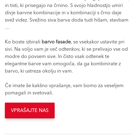
in tisti, ki prisegajo na črnino. S svojo hladnostjo umiri
divje barvne kombinacije in v kombinaciji s črno daje
svež videz. Svežino siva barva doda tudi hišam, stavbam
…
Ko boste izbirali
barvo fasade
, se vsekakor ustavite pri
sivi. Na voljo vam je več odtenkov, ki se prelivajo vse od
modre do povsem sive. In čisto vsak odtenek te
elegantne barve vam omogoča, da ga kombinirate z
barvo, ki ustreza okolju in vam.
Če imate še kakšno vprašanje, vam bomo za veseljem
pomagali in svetovali.
VPRAŠAJTE NAS