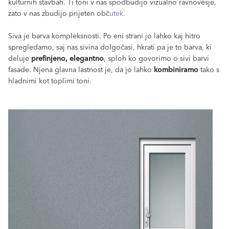
kulturnih stavbah. Ti toni v nas spodbudijo vizualno ravnovesje,
zato v nas zbudijo prijeten obč
utek.
Siva je barva kompleksnosti. Po eni strani jo lahko kaj hitro
spregledamo, saj nas sivina dolgočasi, hkrati pa je to barva, ki
deluje
prefinjeno, elegantno
, sploh ko govorimo o sivi barvi
fasade. Njena glavna lastnost je, da jo lahko
kombiniramo
tako s
hladnimi kot toplimi toni.