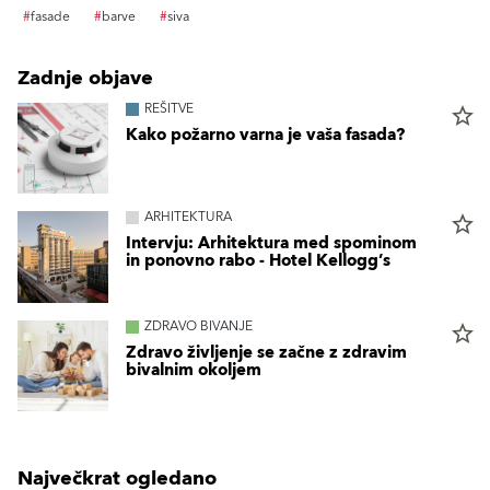
#
fasade
#
barve
#
siva
Zadnje objave
REŠITVE
star_border
Kako požarno varna je vaša fasada?
ARHITEKTURA
star_border
Intervju: Arhitektura med spominom
in ponovno rabo - Hotel Kellogg’s
ZDRAVO BIVANJE
star_border
Zdravo življenje se začne z zdravim
bivalnim okoljem
Največkrat ogledano