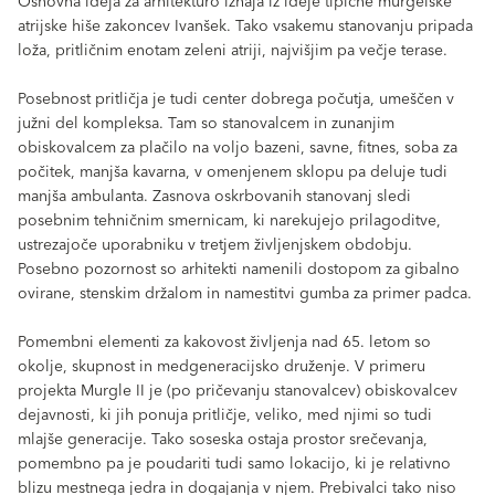
Osnovna ideja za arhitekturo izhaja iz ideje tipične murgelske
atrijske hiše zakoncev Ivanšek. Tako vsakemu stanovanju pripada
loža, pritličnim enotam zeleni atriji, najvišjim pa večje terase.
Posebnost pritličja je tudi center dobrega počutja, umeščen v
južni del kompleksa. Tam so stanovalcem in zunanjim
obiskovalcem za plačilo na voljo bazeni, savne, fitnes, soba za
počitek, manjša kavarna, v omenjenem sklopu pa deluje tudi
manjša ambulanta. Zasnova oskrbovanih stanovanj sledi
posebnim tehničnim smernicam, ki narekujejo prilagoditve,
ustrezajoče uporabniku v tretjem življenjskem obdobju.
Posebno pozornost so arhitekti namenili dostopom za gibalno
ovirane, stenskim držalom in namestitvi gumba za primer padca.
Pomembni elementi za kakovost življenja nad 65. letom so
okolje, skupnost in medgeneracijsko druženje. V primeru
projekta Murgle II je (po pričevanju stanovalcev) obiskovalcev
dejavnosti, ki jih ponuja pritličje, veliko, med njimi so tudi
mlajše generacije. Tako soseska ostaja prostor srečevanja,
pomembno pa je poudariti tudi samo lokacijo, ki je relativno
blizu mestnega jedra in dogajanja v njem. Prebivalci tako niso