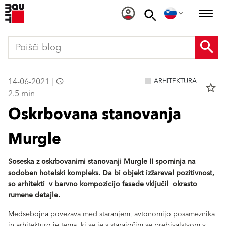
14-06-2021 |
ARHITEKTURA
star_border
2.5 min
Oskrbovana stanovanja
Murgle
Soseska z oskrbovanimi stanovanji Murgle II spominja na
sodoben hotelski kompleks. Da bi objekt izžareval pozitivnost,
so arhitekti v barvno kompozicijo fasade vključil okrasto
rumene detajle.
Medsebojna povezava med staranjem, avtonomijo posameznika
in arhitekturo je tema, ki se je s starajočim se prebivalstvom v