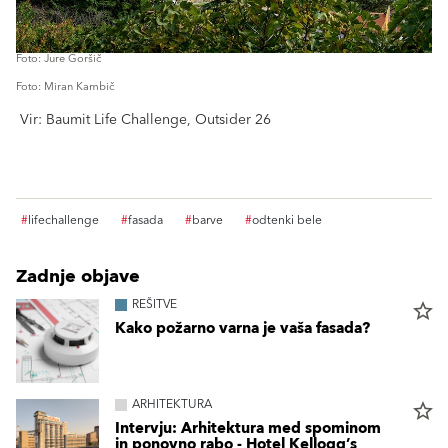
Foto: Jure Goršič
Foto: Miran Kambič
Vir: Baumit Life Challenge, Outsider 26
#
lifechallenge
#
fasada
#
barve
#
odtenki bele
Zadnje objave
REŠITVE
star_border
Kako požarno varna je vaša fasada?
ARHITEKTURA
star_border
Intervju: Arhitektura med spominom
in ponovno rabo - Hotel Kellogg’s