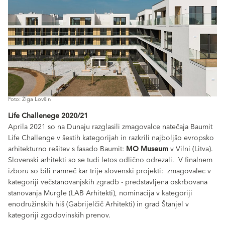
Foto: Žiga Lovšin
Life Challenege 2020/21
Aprila 2021 so na Dunaju razglasili zmagovalce natečaja Baumit
Life Challenge v šestih kategorijah in razkrili najboljšo evropsko
arhitekturno rešitev s fasado Baumit:
MO Museum
v Vilni (Litva).
Slovenski arhitekti so se tudi letos odlično odrezali. V finalnem
izboru so bili namreč kar trije slovenski projekti: zmagovalec v
kategoriji večstanovanjskih zgradb - predstavljena oskrbovana
stanovanja Murgle (LAB Arhitekti), nominacija v kategoriji
enodružinskih hiš (Gabrijelčič Arhitekti) in grad Štanjel v
kategoriji zgodovinskih prenov.