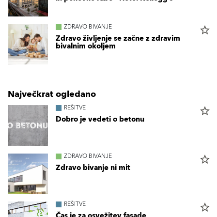
ZDRAVO BIVANJE
star_border
Zdravo življenje se začne z zdravim
bivalnim okoljem
Največkrat ogledano
REŠITVE
star_border
Dobro je vedeti o betonu
ZDRAVO BIVANJE
star_border
Zdravo bivanje ni mit
REŠITVE
star_border
Čas je za osvežitev fasade