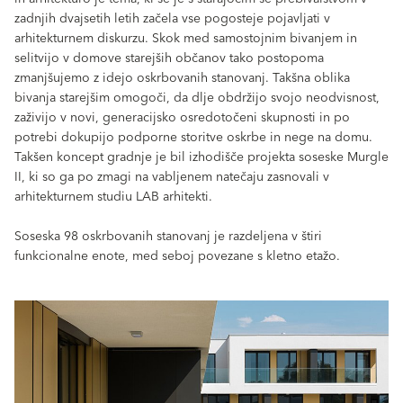
zadnjih dvajsetih letih začela vse pogosteje pojavljati v
arhitekturnem diskurzu. Skok med samostojnim bivanjem in
selitvijo v domove starejših občanov tako postopoma
zmanjšujemo z idejo oskrbovanih stanovanj. Takšna oblika
bivanja starejšim omogoči, da dlje obdržijo svojo neodvisnost,
zaživijo v novi, generacijsko osredotočeni skupnosti in po
potrebi dokupijo podporne storitve oskrbe in nege na domu.
Takšen koncept gradnje je bil izhodišče projekta soseske Murgle
II, ki so ga po zmagi na vabljenem natečaju zasnovali v
arhitekturnem studiu LAB arhitekti.
Soseska 98 oskrbovanih stanovanj je razdeljena v štiri
funkcionalne enote, med seboj povezane s kletno etažo.