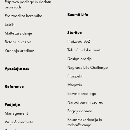
Priprava podlage in dodatni
proizvodi
Baumit Life
Proizvodi za keramiko
Estrihi
Storitve
Malte za zidanje
Proizvodi A-Z
Betoni in veziva
Tehnični dokumenti
Zunanja ureditev
Design orodja
Nagrada Life Challenge
Vprašajte nas
Prospekti
Magazin
Reference
Barvne predloge
Naroči barvni vzorec
Podjetje
Pogoji dobave
Management
Baumit akademija in
Vizija & vrednote
izobraževanje