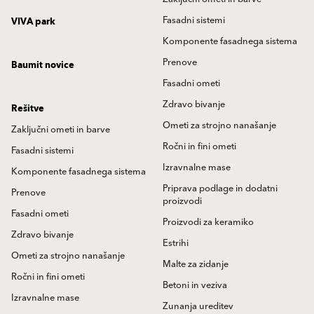
Fasadni sistemi
VIVA park
Komponente fasadnega sistema
Prenove
Baumit novice
Fasadni ometi
Zdravo bivanje
Rešitve
Ometi za strojno nanašanje
Zaključni ometi in barve
Ročni in fini ometi
Fasadni sistemi
Izravnalne mase
Komponente fasadnega sistema
Priprava podlage in dodatni
Prenove
proizvodi
Fasadni ometi
Proizvodi za keramiko
Zdravo bivanje
Estrihi
Ometi za strojno nanašanje
Malte za zidanje
Ročni in fini ometi
Betoni in veziva
Izravnalne mase
Zunanja ureditev