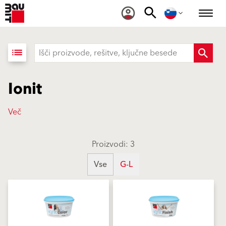
list
Ionit
Več
Proizvodi: 3
Vse
G-L