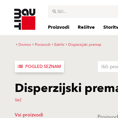
Proizvodi
Rešitve
Storit
Domov
Proizvodi
Estrihi
Disperzijski premaz
list
POGLED SEZNAM
Disperzijski prem
Več
Vsi proizvodi
Proizvod