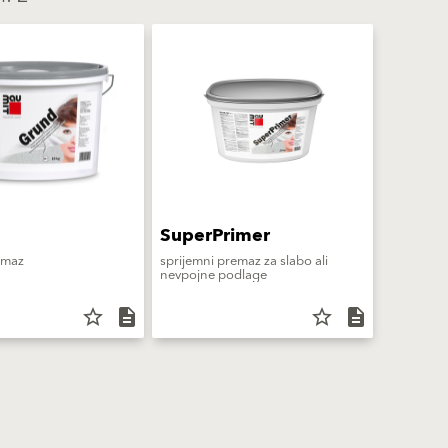
SuperPrimer
emaz
sprijemni premaz za slabo ali
nevpojne podlage
star_border
description
star_border
description