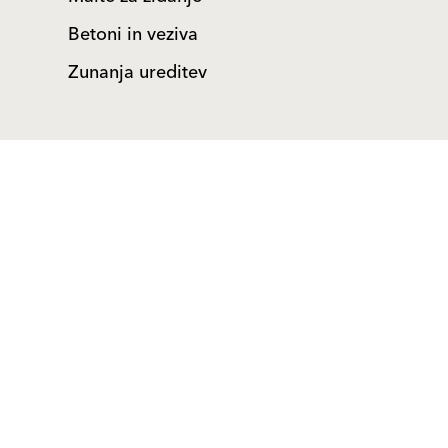
Betoni in veziva
Zunanja ureditev
Life Challenge 2026
Proizvodi
Zaključni ometi in barve
Fasadni sistemi
Rešitve
Komponente fasadnega
Zaključni ometi in barve
sistema
Fasadni sistemi
Prenove
Komponente fasadnega
Fasadni ometi
sistema
Zdravo bivanje
Prenove
Ometi za strojno
Fasadni ometi
nanašanje
Zdravo bivanje