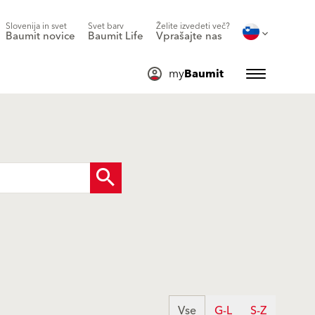
Slovenija in svet
Svet barv
Želite izvedeti več?
Baumit novice
Baumit Life
Vprašajte nas
my
Baumit
Vse
G-L
S-Z