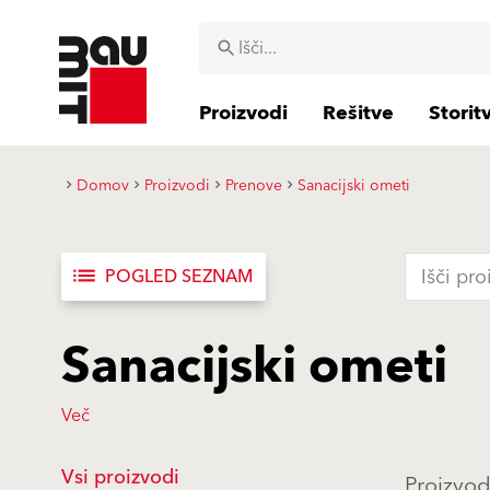
Proizvodi
Rešitve
Storit
Domov
Proizvodi
Prenove
Sanacijski ometi
list
POGLED SEZNAM
Sanacijski ometi
Več
Vsi proizvodi
Proizvod