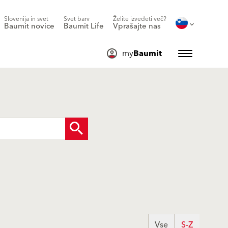
Slovenija in svet
Svet barv
Želite izvedeti več?
Baumit novice
Baumit Life
Vprašajte nas
my
Baumit
Vse
S-Z