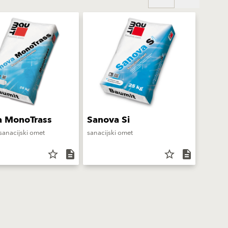
a MonoTrass
Sanova Si
sanacijski omet
sanacijski omet
star_border
description
star_border
description