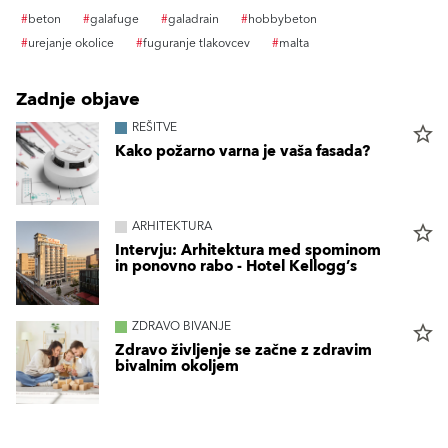
#
beton
#
galafuge
#
galadrain
#
hobbybeton
#
urejanje okolice
#
fuguranje tlakovcev
#
malta
Zadnje objave
REŠITVE
star_border
Kako požarno varna je vaša fasada?
ARHITEKTURA
star_border
Intervju: Arhitektura med spominom
in ponovno rabo - Hotel Kellogg’s
ZDRAVO BIVANJE
star_border
Zdravo življenje se začne z zdravim
bivalnim okoljem