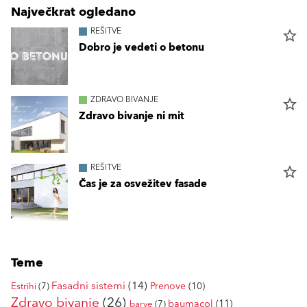
Največkrat ogledano
REŠITVE
star_border
Dobro je vedeti o betonu
ZDRAVO BIVANJE
star_border
Zdravo bivanje ni mit
REŠITVE
star_border
Čas je za osvežitev fasade
Teme
Fasadni sistemi
(14)
Prenove
(10)
Estrihi
(7)
Zdravo bivanje
(26)
baumacol
(11)
barve
(7)