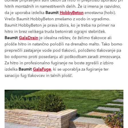
obnese pripravljeni suhi beton za hitro in preprosto uporabo pri
hitrih montažnih in namestitvenih delih. Že iz imena je razvidno,
da je uporaba izdelka
Baumit
HobbyBeton
enostavna (hobi).
Vrečo Baumit HobbyBeton zmešamo z vodo in vgradimo.
Baumit HobbyBeton je prava izbira, ko je treba na primer na
hitro in brez velikega truda betonirati ograjni stebriček.
Baumit
GalaDrain
je idealna rešitev, če želimo tlakovce ali
plošče hitro in natančno položili na drenažno malto. Tako bomo
preprečili zastajanje vode pod tlakovci, položeno tlakovanje pa
bo odporno proti posedanju ali poškodbam zaradi zmrzovanja.
Za hitro in profesionalno fugiranje ne boste zgrešili z izbiro
izdelka
Baumit
GalaFuge
, ki se uporablja za fugiranje ter
sanacijo fug tlakovcev in talnih plošč.