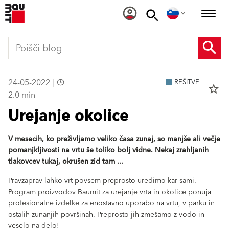
24-05-2022 |
REŠITVE
star_border
2.0 min
Urejanje okolice
V mesecih, ko preživljamo veliko časa zunaj, so manjše ali večje
pomanjkljivosti na vrtu še toliko bolj vidne. Nekaj zrahljanih
tlakovcev tukaj, okrušen zid tam ...
Pravzaprav lahko vrt povsem preprosto uredimo kar sami.
Program proizvodov Baumit za urejanje vrta in okolice ponuja
profesionalne izdelke za enostavno uporabo na vrtu, v parku in
ostalih zunanjih površinah. Preprosto jih zmešamo z vodo in
veselo na delo!