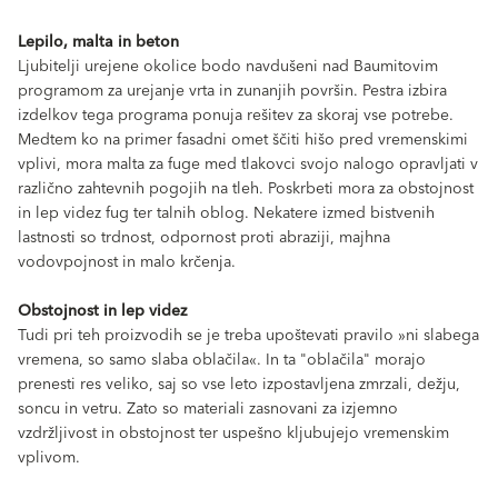
Lepilo, malta in beton
Ljubitelji urejene okolice bodo navdušeni nad Baumitovim
programom za urejanje vrta in zunanjih površin. Pestra izbira
izdelkov tega programa ponuja rešitev za skoraj vse potrebe.
Medtem ko na primer fasadni omet ščiti hišo pred vremenskimi
vplivi, mora malta za fuge med tlakovci svojo nalogo opravljati v
različno zahtevnih pogojih na tleh. Poskrbeti mora za obstojnost
in lep videz fug ter talnih oblog. Nekatere izmed bistvenih
lastnosti so trdnost, odpornost proti abraziji, majhna
vodovpojnost in malo krčenja.
Obstojnost in lep videz
Tudi pri teh proizvodih se je treba upoštevati pravilo »ni slabega
vremena, so samo slaba oblačila«. In ta "oblačila" morajo
prenesti res veliko, saj so vse leto izpostavljena zmrzali, dežju,
soncu in vetru. Zato so materiali zasnovani za izjemno
vzdržljivost in obstojnost ter uspešno kljubujejo vremenskim
vplivom.