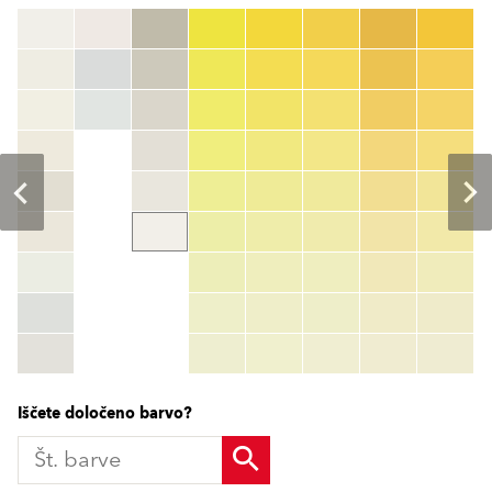
Št. barve
color_name
HEX:
hex_code
RGB:
rgb_code
TSR:
tsr_code
HBW:
hbw_code
Več
Iščete določeno barvo?