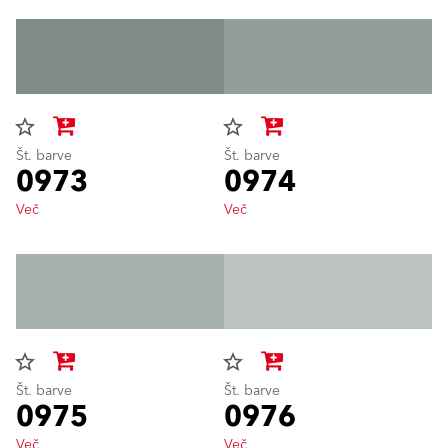
star_border
star_border
Št. barve
Št. barve
0973
0974
Več
Več
star_border
star_border
Št. barve
Št. barve
0975
0976
Več
Več