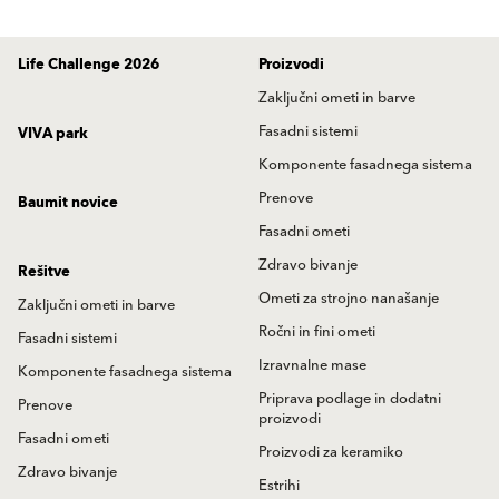
Life Challenge 2026
Proizvodi
Zaključni ometi in barve
Fasadni sistemi
VIVA park
Komponente fasadnega sistema
Prenove
Baumit novice
Fasadni ometi
Zdravo bivanje
Rešitve
Ometi za strojno nanašanje
Zaključni ometi in barve
Ročni in fini ometi
Fasadni sistemi
Izravnalne mase
Komponente fasadnega sistema
Priprava podlage in dodatni
Prenove
proizvodi
Fasadni ometi
Proizvodi za keramiko
Zdravo bivanje
Estrihi