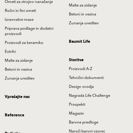
Ometi za strojno nanašanje
Malte za zidanje
Ročni in fini ometi
Betoni in veziva
Izravnalne mase
Zunanja ureditev
Priprava podlage in dodatni
proizvodi
Baumit Life
Proizvodi za keramiko
Estrihi
Storitve
Malte za zidanje
Proizvodi A-Z
Betoni in veziva
Tehnični dokumenti
Zunanja ureditev
Design orodja
Nagrada Life Challenge
Vprašajte nas
Prospekti
Magazin
Reference
Barvne predloge
Naroči barvni vzorec