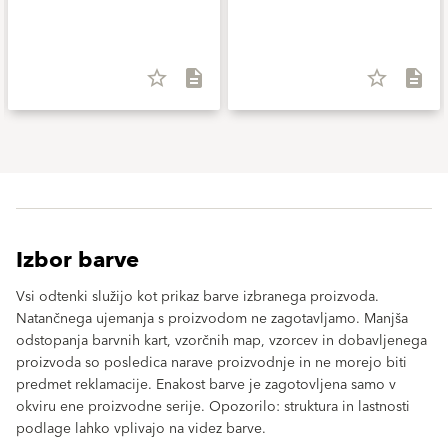
star_border
description
star_border
description
Izbor barve
Vsi odtenki služijo kot prikaz barve izbranega proizvoda.
Natančnega ujemanja s proizvodom ne zagotavljamo. Manjša
odstopanja barvnih kart, vzorčnih map, vzorcev in dobavljenega
proizvoda so posledica narave proizvodnje in ne morejo biti
predmet reklamacije. Enakost barve je zagotovljena samo v
okviru ene proizvodne serije. Opozorilo: struktura in lastnosti
podlage lahko vplivajo na videz barve.
clear