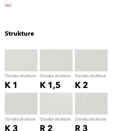
Več
Strukture
clear
Oznaka strukture
Oznaka strukture
Oznaka strukture
K 1
K 1,5
K 2
Oznaka strukture
color_name
Oznaka strukture
Oznaka strukture
Oznaka strukture
K 3
R 2
R 3