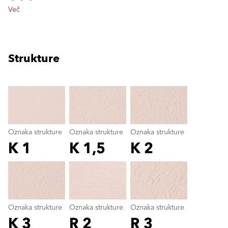
Več
Strukture
clear
Oznaka strukture
Oznaka strukture
Oznaka strukture
K 1
K 1,5
K 2
Oznaka strukture
color_name
Oznaka strukture
Oznaka strukture
Oznaka strukture
K 3
R 2
R 3