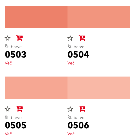
star_border
star_border
Št. barve
Št. barve
0503
0504
Več
Več
star_border
star_border
Št. barve
Št. barve
0505
0506
Več
Več