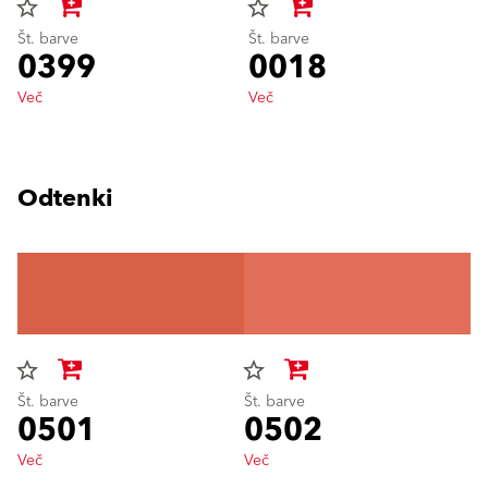
star_border
star_border
Št. barve
Št. barve
0399
0018
Več
Več
Odtenki
star_border
star_border
Št. barve
Št. barve
0501
0502
Več
Več