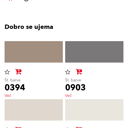
Dobro se ujema
star_border
star_border
Št. barve
Št. barve
0394
0903
Več
Več