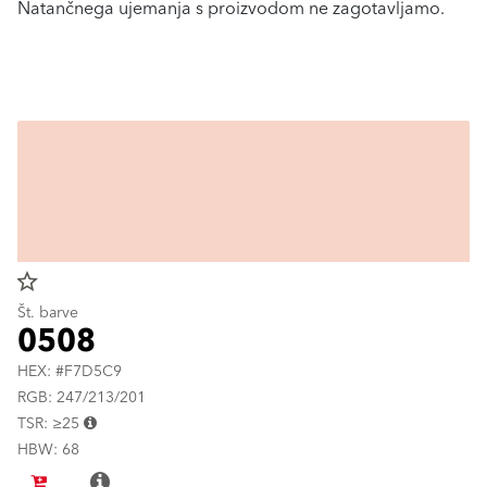
Natančnega ujemanja s proizvodom ne zagotavljamo.
star_border
Št. barve
0508
HEX: #F7D5C9
RGB: 247/213/201
TSR: ≥25
HBW: 68