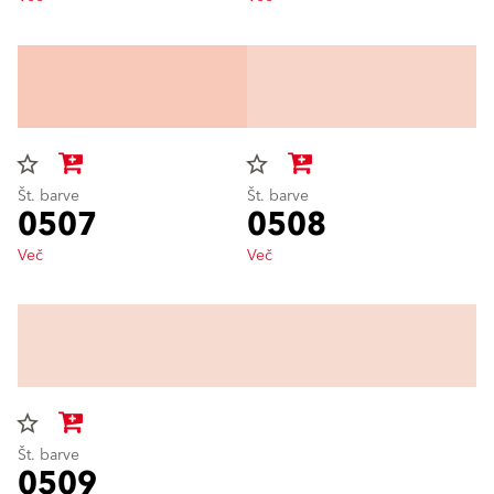
star_border
star_border
Št. barve
Št. barve
0507
0508
Več
Več
star_border
Št. barve
0509