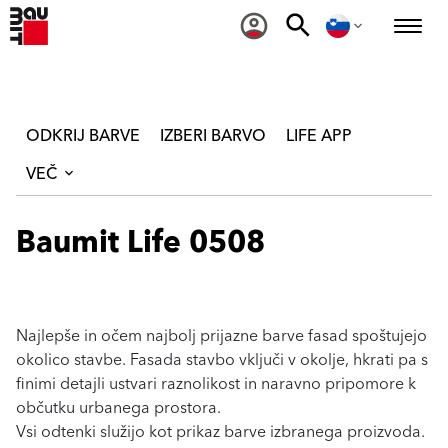
ODKRIJ BARVE
IZBERI BARVO
LIFE APP
VEČ
Baumit Life 0508
Najlepše in očem najbolj prijazne barve fasad spoštujejo
okolico stavbe. Fasada stavbo vključi v okolje, hkrati pa s
finimi detajli ustvari raznolikost in naravno pripomore k
občutku urbanega prostora.
Vsi odtenki služijo kot prikaz barve izbranega proizvoda.