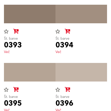
star_border
star_border
Št. barve
Št. barve
0393
0394
Več
Več
star_border
star_border
Št. barve
Št. barve
0395
0396
Več
Več