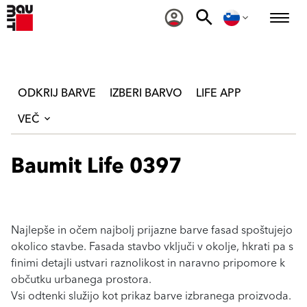
ODKRIJ BARVE
IZBERI BARVO
LIFE APP
VEČ
Baumit Life 0397
Najlepše in očem najbolj prijazne barve fasad spoštujejo
okolico stavbe. Fasada stavbo vključi v okolje, hkrati pa s
finimi detajli ustvari raznolikost in naravno pripomore k
občutku urbanega prostora.
Vsi odtenki služijo kot prikaz barve izbranega proizvoda.