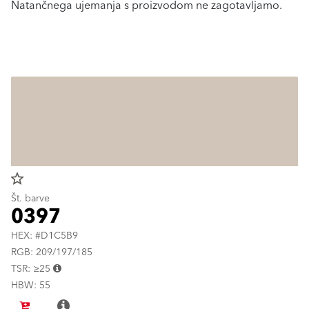
Natančnega ujemanja s proizvodom ne zagotavljamo.
star_border
Št. barve
0397
HEX: #D1C5B9
RGB: 209/197/185
TSR: ≥25
HBW: 55