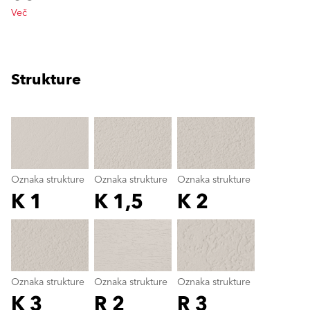
Več
Strukture
clear
Oznaka strukture
Oznaka strukture
Oznaka strukture
K 1
K 1,5
K 2
Oznaka strukture
color_name
Oznaka strukture
Oznaka strukture
Oznaka strukture
K 3
R 2
R 3