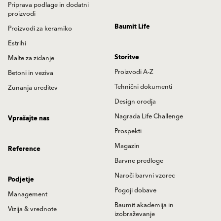
Priprava podlage in dodatni
proizvodi
Baumit Life
Proizvodi za keramiko
Estrihi
Storitve
Malte za zidanje
Proizvodi A-Z
Betoni in veziva
Tehnični dokumenti
Zunanja ureditev
Design orodja
Nagrada Life Challenge
Vprašajte nas
Prospekti
Magazin
Reference
Barvne predloge
Naroči barvni vzorec
Podjetje
Pogoji dobave
Management
Baumit akademija in
Vizija & vrednote
izobraževanje