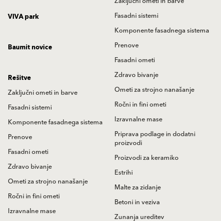
Zaključni ometi in barve
Fasadni sistemi
VIVA park
Komponente fasadnega sistema
Prenove
Baumit novice
Fasadni ometi
Zdravo bivanje
Rešitve
Ometi za strojno nanašanje
Zaključni ometi in barve
Ročni in fini ometi
Fasadni sistemi
Izravnalne mase
Komponente fasadnega sistema
Priprava podlage in dodatni
Prenove
proizvodi
Fasadni ometi
Proizvodi za keramiko
Zdravo bivanje
Estrihi
Ometi za strojno nanašanje
Malte za zidanje
Ročni in fini ometi
Betoni in veziva
Izravnalne mase
Zunanja ureditev