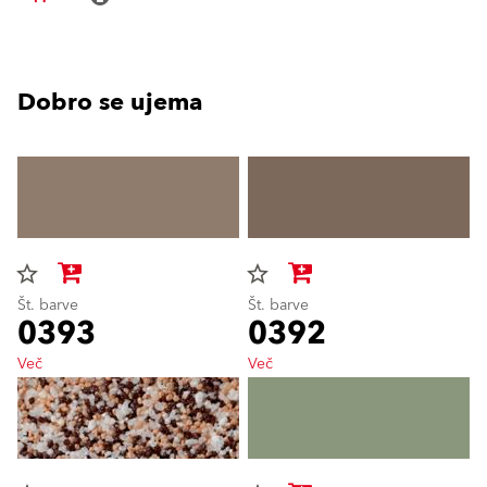
Dobro se ujema
star_border
star_border
Št. barve
Št. barve
0393
0392
Več
Več