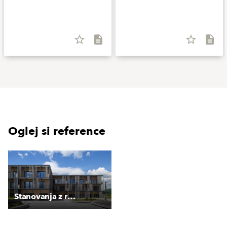
star_border
description
star_border
description
Oglej si reference
Stanovanja z razgledom na gore