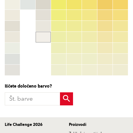
Št. barve
color_name
HEX:
hex_code
RGB:
rgb_code
TSR:
tsr_code
HBW:
hbw_code
Več
Iščete določeno barvo?
Life Challenge 2026
Proizvodi