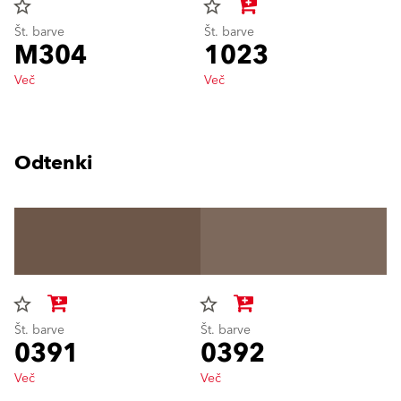
star_border
star_border
Št. barve
Št. barve
M304
1023
Več
Več
Odtenki
star_border
star_border
Št. barve
Št. barve
0391
0392
Več
Več