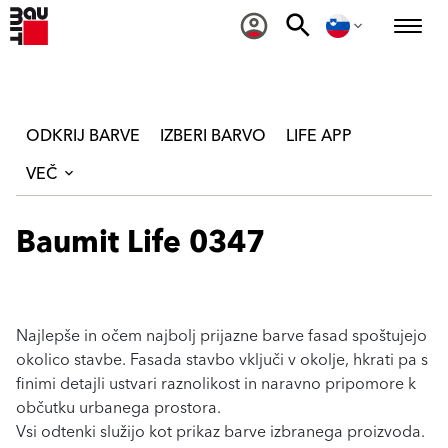
ODKRIJ BARVE
IZBERI BARVO
LIFE APP
VEČ
Baumit Life 0347
Najlepše in očem najbolj prijazne barve fasad spoštujejo
okolico stavbe. Fasada stavbo vključi v okolje, hkrati pa s
finimi detajli ustvari raznolikost in naravno pripomore k
občutku urbanega prostora.
Vsi odtenki služijo kot prikaz barve izbranega proizvoda.