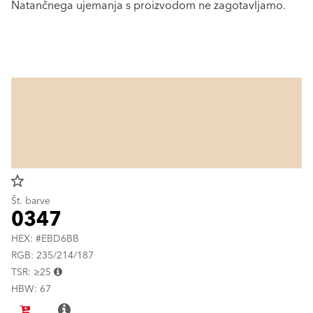
Natančnega ujemanja s proizvodom ne zagotavljamo.
star_border
Št. barve
0347
HEX: #EBD6BB
RGB: 235/214/187
TSR: ≥25
HBW: 67