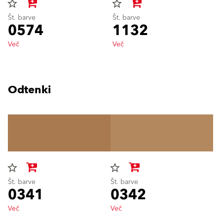
star_border
star_border
Št. barve
Št. barve
0574
1132
Več
Več
Odtenki
star_border
star_border
Št. barve
Št. barve
0341
0342
Več
Več