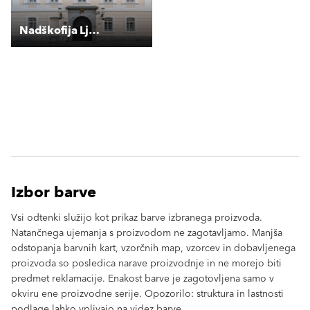
Nadškofija Ljubljana
Izbor barve
Vsi odtenki služijo kot prikaz barve izbranega proizvoda.
Natančnega ujemanja s proizvodom ne zagotavljamo. Manjša
odstopanja barvnih kart, vzorčnih map, vzorcev in dobavljenega
proizvoda so posledica narave proizvodnje in ne morejo biti
predmet reklamacije. Enakost barve je zagotovljena samo v
okviru ene proizvodne serije. Opozorilo: struktura in lastnosti
podlage lahko vplivajo na videz barve.