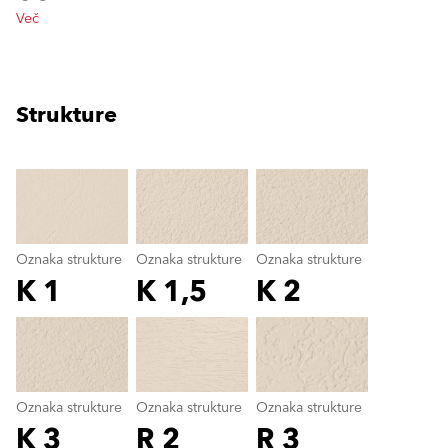
Več
Strukture
clear
Oznaka strukture
Oznaka strukture
Oznaka strukture
K 1
K 1,5
K 2
Oznaka strukture
color_name
Oznaka strukture
Oznaka strukture
Oznaka strukture
K 3
R 2
R 3