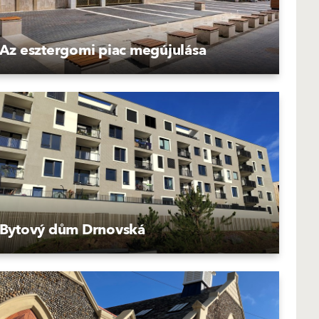
Az esztergomi piac megújulása
Bytový dům Drnovská