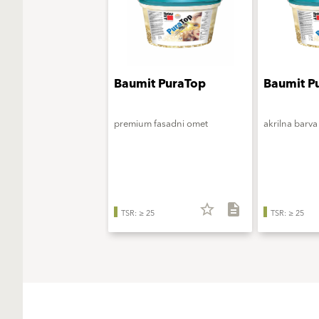
Baumit PuraTop
Baumit P
premium fasadni omet
akrilna barva
star_border
description
TSR: ≥ 25
TSR: ≥ 25