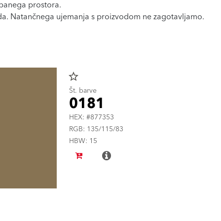
rbanega prostora.
voda. Natančnega ujemanja s proizvodom ne zagotavljamo.
star_border
Št. barve
0181
HEX: #877353
RGB: 135/115/83
HBW: 15