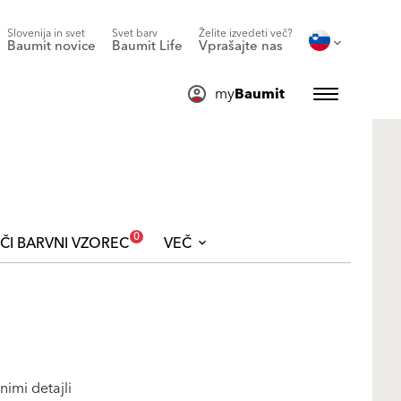
Slovenija in svet
Svet barv
Želite izvedeti več?
Baumit novice
Baumit Life
Vprašajte nas
my
Baumit
0
ČI BARVNI VZOREC
VEČ
nimi detajli