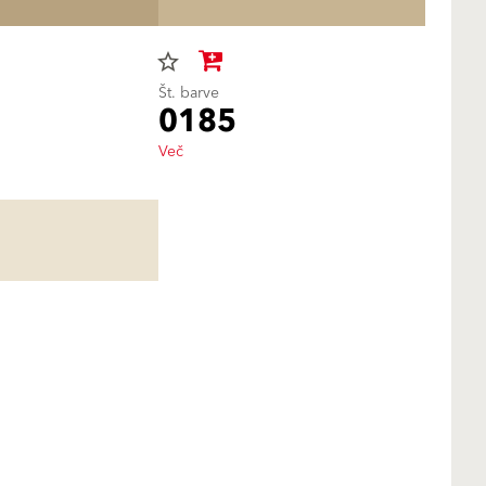
star_border
Št. barve
0185
Več