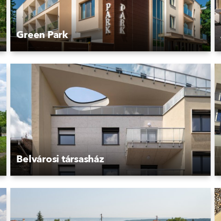
Green Park
Belvárosi társasház