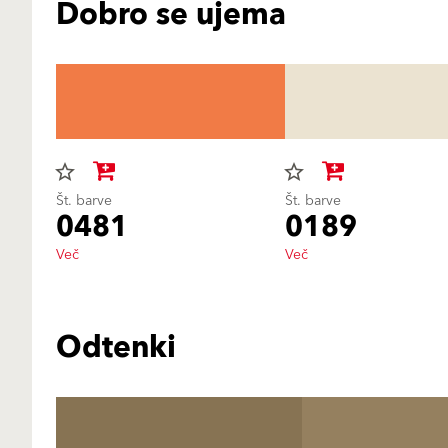
Dobro se ujema
star_border
star_border
Št. barve
Št. barve
0481
0189
Več
Več
Odtenki