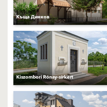
Къща Динков
Kiszombori Rónay-sírkert