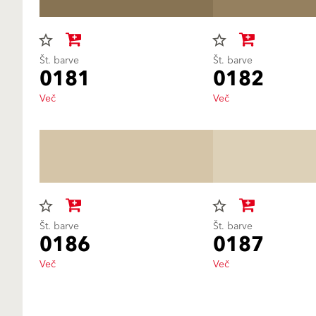
star_border
star_border
Št. barve
Št. barve
0181
0182
Več
Več
star_border
star_border
Št. barve
Št. barve
0186
0187
Več
Več