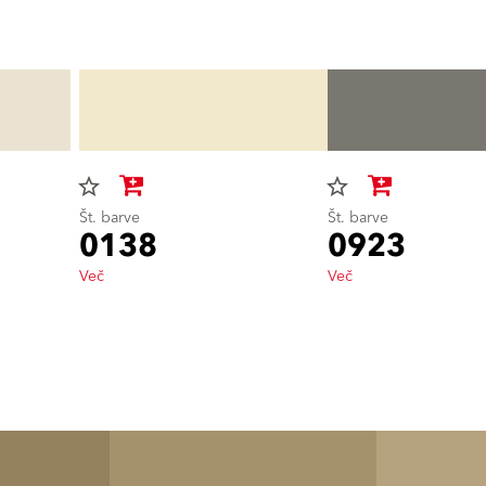
star_border
star_border
Št. barve
Št. barve
0138
0923
Več
Več