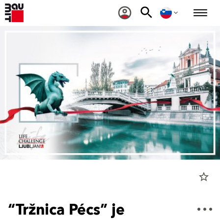
star_border
“Tržnica Pécs” je