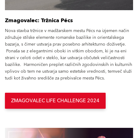
Zmagovalec: Tržnica Pécs
Nova stavba tržnice v madžarskem mestu Pécs na izjemen način
združuje stilske elemente romanske bazilike in orientalskega
bazarja, s čimer ustvarja prav posebno arhitekturno doživetje.
Ponaša se z elegantnimi oboki in vitkim obodom, ki je na eni
strani v celoti odet v steklo, kar ustvarja občutek veličastnosti
bazilike. Harmoničen preplet različnih zgodovinskih in kulturnih
vplivov ob tem ne ustvarja samo estetske vrednosti, temveč služi
tudi kot živahno središče za prebivalce mesta Pécs.
ZMAGOVALEC LIFE CHALLENGE 2024