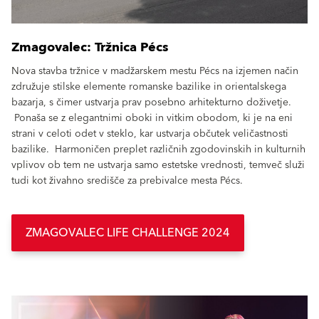
Zmagovalec: Tržnica Pécs
Nova stavba tržnice v madžarskem mestu Pécs na izjemen način
združuje stilske elemente romanske bazilike in orientalskega
bazarja, s čimer ustvarja prav posebno arhitekturno doživetje.
Ponaša se z elegantnimi oboki in vitkim obodom, ki je na eni
strani v celoti odet v steklo, kar ustvarja občutek veličastnosti
bazilike. Harmoničen preplet različnih zgodovinskih in kulturnih
vplivov ob tem ne ustvarja samo estetske vrednosti, temveč služi
tudi kot živahno središče za prebivalce mesta Pécs.
ZMAGOVALEC LIFE CHALLENGE 2024