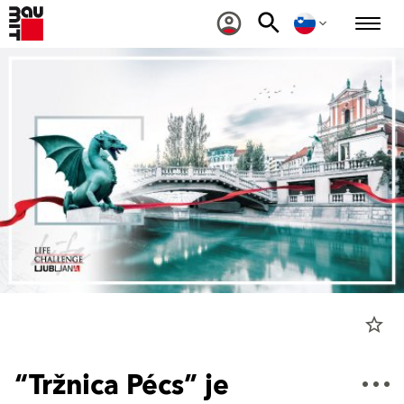
star_border
“Tržnica Pécs” je