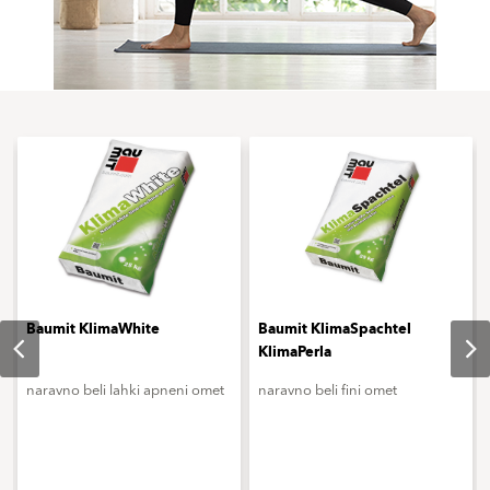
Baumit KlimaWhite
Baumit KlimaSpachtel
KlimaPerla
naravno beli lahki apneni omet
naravno beli fini omet