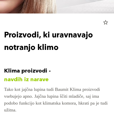
star_border
Proizvodi, ki uravnavajo
notranjo klimo
Klima proizvodi -
navdih iz narave
Tako kot jajčna lupina tudi Baumit Klima proizvodi
vsebujejo apno. Jajčna lupina ščiti mladiče, saj ima
podobo funkcijo kot klimatska komora, hkrati pa je tudi
užitna.