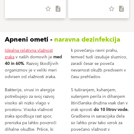
star_border
description
star_border
description
Apneni ometi -
naravna dezinfekcija
Idealna relativna vlažnost
k povečanju ravni prahu,
zraka
v naših domovih je
med
temveč tudi izsušuje sluznico,
40 in 60%
. Razvoj škodljivih
zaradi česar se poveča
organizmov je v veliki meri
nevarnost okužb predvsem v
odvisen od vlažnosti zraka.
času prehladov.
Bakterije, virusi in alergije
S tuširanjem, kuhanjem,
potrebujejo za svoj razvoj
sušenjem perila in dihanjem
visoko ali nizko vlago v
štiričlanska družina vsak dan v
prostoru. Visoka vlažnost
zrak sprosti
do 10 litrov vode.
zraka spodbuja rast spor,
Gradbena in sanacijska dela
prenizka pa lahko povzroči
so lahko prav tako vzrok za
dihalne okužbe. Pršice, ki
povečano vlažnost v