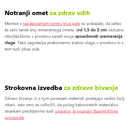
Notranji omet
za zdrav vdih
Meritve v
raziskovalnem centru Viva park
so pokazale, da lahko
že zelo tanek sloj mineralnega ometa (
od 1,5 do 2 cm
) občutno
izboljša klimo v prostoru zaradi svoje
sposobnosti uravnavanja
vlage
. Tako zagotavlja enakomerno zračno vlago v prostoru in s
tem tudi zdrav zrak.
Strokovna izvedba
za zdravo bivanje
Zdravo bivanje in z njim povezani materiali postajajo vedno bolj
iskani, zato smo se odločili, da poleg kakovostnih materialov
strankam predstavimo tudi
izvajalce, ki poznajo Baumit Klima
proizvode
.