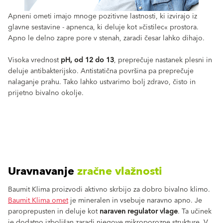
Apneni ometi imajo mnoge pozitivne lastnosti, ki izvirajo iz
glavne sestavine - apnenca, ki deluje kot »čistilec« prostora.
Apno le delno zapre pore v stenah, zaradi česar lahko dihajo.
Visoka vrednost
pH, od 12 do 13
, preprečuje nastanek plesni in
deluje antibakterijsko. Antistatična površina pa preprečuje
nalaganje prahu. Tako lahko ustvarimo bolj zdravo, čisto in
prijetno bivalno okolje.
Uravnavanje
zračne vlažnosti
Baumit Klima proizvodi aktivno skrbijo za dobro bivalno klimo.
Baumit Klima omet
je mineralen in vsebuje naravno apno. Je
paroprepusten in deluje kot
naraven regulator vlage
. Ta učinek
je dodatno izboljšan zaradi njegove mikroporozne strukture. V