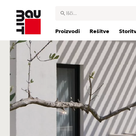
Proizvodi
Rešitve
Storit