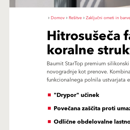
Domov
Rešitve
Zaključni ometi in barv
Hitrosušeča 
koralne struk
Baumit StarTop premium silikonski 
novogradnje kot prenove. Kombinac
funkcionalnega polnila ustvarjata e
"Drypor" učinek
Povečana zaščita proti umaz
Odlične obdelovalne lastno