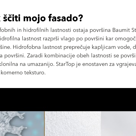
 ščiti mojo fasado?
obnih in hidrofilnih lastnosti ostaja površina Baumit St
Hidrofilna lastnost razprši vlago po površini kar omogoč
šine. Hidrofobna lastnost preprečuje kapljicam vode, d
a površini. Zaradi kombinacije obeh lastnosti se površi
dklonilna na umazanijo. StarTop je enostaven za vgrajev
akomerno teksturo.