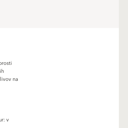
prosti
ih
livov na
r: v