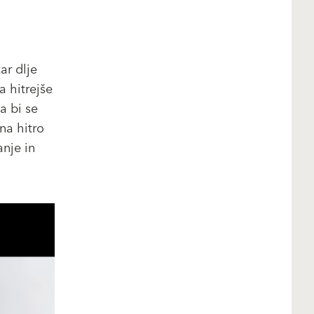
ar dlje
a hitrejše
a bi se
na hitro
anje in