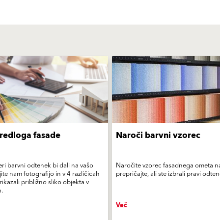
redloga fasade
Naroči barvni vzorec
eri barvni odtenek bi dali na vašo
Naročite vzorec fasadnega ometa na 
ite nam fotografijo in v 4 različicah
prepričajte, ali ste izbrali pravi odte
kazali približno sliko objekta v
.
Več