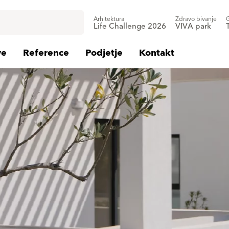
Arhitektura
Zdravo bivanje
Life Challenge 2026
VIVA park
ve
Reference
Podjetje
Kontakt