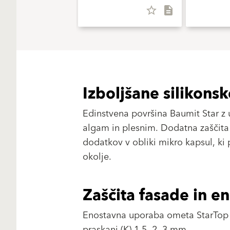
star_border
description
Izboljšane silikonsk
Edinstvena površina Baumit Star z u
algam in plesnim. Dodatna zaščita 
dodatkov v obliki mikro kapsul, ki
okolje.
Zaščita fasade in 
Enostavna uporaba ometa StarTop za
praskani (K) 1.5, 2, 3 mm.