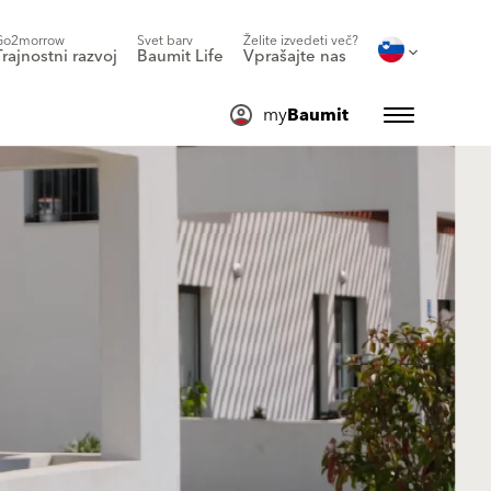
Go2morrow
Svet barv
Želite izvedeti več?
Trajnostni razvoj
Baumit Life
Vprašajte nas
my
Baumit