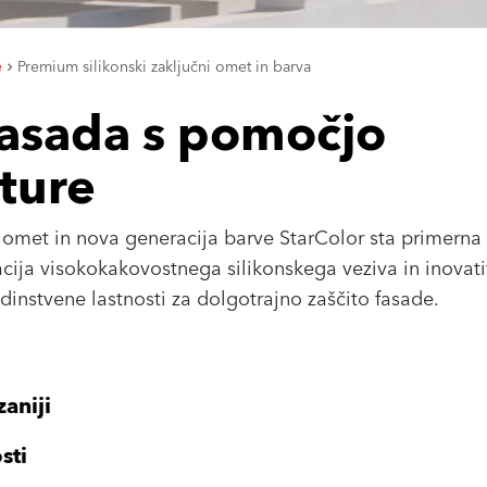
e
Premium silikonski zaključni omet in barva
fasada s pomočjo
ture
omet in nova generacija barve StarColor sta primerna 
ija visokokakovostnega silikonskega veziva in inovat
dinstvene lastnosti za dolgotrajno zaščito fasade.
aniji
sti