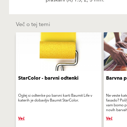
Več o tej temi
StarColor - barvni odtenki
Barvna p
Oglej si odtenke po barvni karti Baumit Life v
Ne veste kat
katerih je dobavljiv Baumit StarColor.
fasado? Pošlj
vam bomo pri
novih barvah
Več
Več