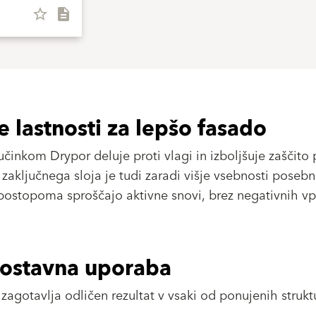
star_border
description
e lastnosti za lepšo fasado
činkom Drypor deluje proti vlagi in izboljšuje zaščito 
zaključnega sloja je tudi zaradi višje vsebnosti posebn
 postopoma sproščajo aktivne snovi, brez negativnih vp
enostavna uporaba
gotavlja odličen rezultat v vsaki od ponujenih struktu