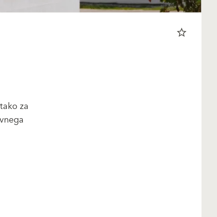
star_border
tako za
ivnega