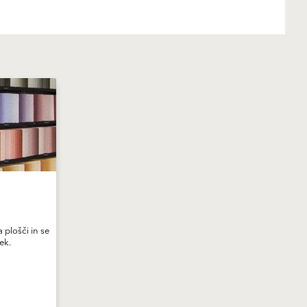
plošči in se
nek.