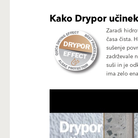
Kako Drypor učinek
Zaradi hidrof
časa čista. 
sušenje povr
zadrževale n
suši in je o
ima zelo en