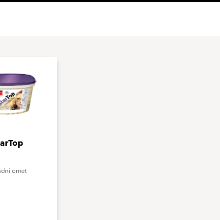
tarTop
adni omet