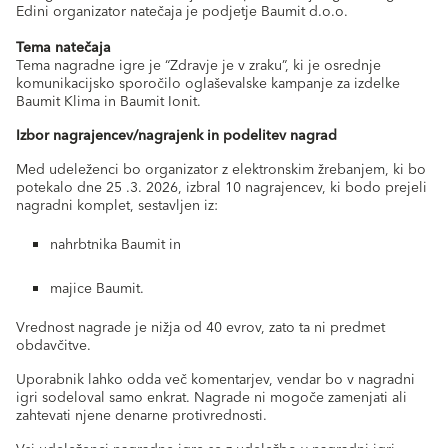
Edini organizator natečaja je podjetje Baumit d.o.o.
Tema natečaja
Tema nagradne igre je “Zdravje je v zraku”, ki je osrednje
komunikacijsko sporočilo oglaševalske kampanje za izdelke
Baumit Klima in Baumit Ionit.
Izbor nagrajencev/nagrajenk in podelitev nagrad
Med udeleženci bo organizator z elektronskim žrebanjem, ki bo
potekalo dne 25 .3. 2026, izbral 10 nagrajencev, ki bodo prejeli
nagradni komplet, sestavljen iz:
nahrbtnika Baumit in
majice Baumit.
Vrednost nagrade je nižja od 40 evrov, zato ta ni predmet
obdavčitve.
Uporabnik lahko odda več komentarjev, vendar bo v nagradni
igri sodeloval samo enkrat. Nagrade ni mogoče zamenjati ali
zahtevati njene denarne protivrednosti.