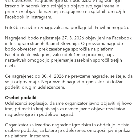
Vsi udeleženci nagradne igre se z udeležbo v nagradni igri
izrecno in nepreklicno strinjajo z objavo svojega imena in
priimka v objavi, ki naznanja nagrajence na spletnih omrežjih
Facebook in Instragram.
Pritožba na izbiro zmagovalca na podlagi teh Pravil ni mogoča.
Nagrajenci bodo najkasneje 27. 3. 2026 objavljeni na Facebook
in Instagram straneh Baumit Slovenija. O prevzemu nagrade
bodo obveščeni prek zasebnega sporočila na platformi
Facebook ali Instagram, zato udeležence prosimo, naj v
nastavitvah omogočijo prejemanje zasebnih sporočil tretjih
oseb.
Če nagrajenec do 30. 4. 2026 ne prevzame nagrade, se šteje, da
se ji odpoveduje. Neprevzetih nagrad organizator ni dolžan
podeliti drugim udeležencem.
Osebni podatki
Udeleženci soglašajo, da sme organizator javno objaviti njihovo
ime, priimek in kraj bivanja za namen javne objave rezultatov
nagradne igre in podelitve nagrad.
Organizator za izvedbo nagradne igre zbira in obdeluje le tiste
osebne podatke, za katere je udeleženec omogočil javni prikaz
na platformi Instagram.