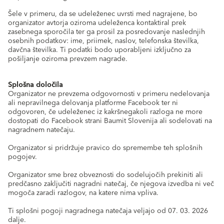
Šele v primeru, da se udeleženec uvrsti med nagrajene, bo
organizator avtorja oziroma udeleženca kontaktiral prek
zasebnega sporočila ter ga prosil za posredovanje naslednjih
osebnih podatkov: ime, priimek, naslov, telefonska številka,
davčna številka. Ti podatki bodo uporabljeni izključno za
pošiljanje oziroma prevzem nagrade.
Splošna določila
Organizator ne prevzema odgovornosti v primeru nedelovanja
ali nepravilnega delovanja platforme Facebook ter ni
odgovoren, če udeleženec iz kakršnegakoli razloga ne more
dostopati do Facebook strani Baumit Slovenija ali sodelovati na
nagradnem natečaju.
Organizator si pridržuje pravico do spremembe teh splošnih
pogojev.
Organizator sme brez obveznosti do sodelujočih prekiniti ali
predčasno zaključiti nagradni natečaj, če njegova izvedba ni več
mogoča zaradi razlogov, na katere nima vpliva.
Ti splošni pogoji nagradnega natečaja veljajo od 07. 03. 2026
dalje.