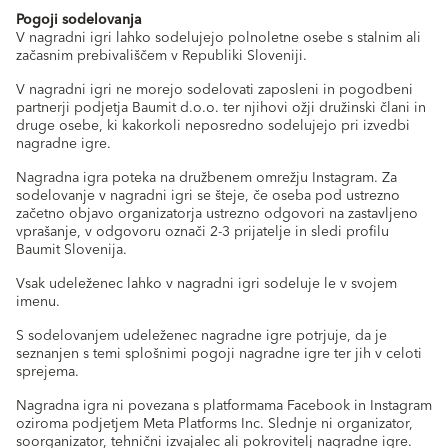
Pogoji sodelovanja
V nagradni igri lahko sodelujejo polnoletne osebe s stalnim ali
začasnim prebivališčem v Republiki Sloveniji.
V nagradni igri ne morejo sodelovati zaposleni in pogodbeni
partnerji podjetja Baumit d.o.o. ter njihovi ožji družinski člani in
druge osebe, ki kakorkoli neposredno sodelujejo pri izvedbi
nagradne igre.
Nagradna igra poteka na družbenem omrežju Instagram. Za
sodelovanje v nagradni igri se šteje, če oseba pod ustrezno
začetno objavo organizatorja ustrezno odgovori na zastavljeno
vprašanje, v odgovoru označi 2-3 prijatelje in sledi profilu
Baumit Slovenija.
Vsak udeleženec lahko v nagradni igri sodeluje le v svojem
imenu.
S sodelovanjem udeleženec nagradne igre potrjuje, da je
seznanjen s temi splošnimi pogoji nagradne igre ter jih v celoti
sprejema.
Nagradna igra ni povezana s platformama Facebook in Instagram
oziroma podjetjem Meta Platforms Inc. Slednje ni organizator,
soorganizator, tehnični izvajalec ali pokrovitelj nagradne igre.