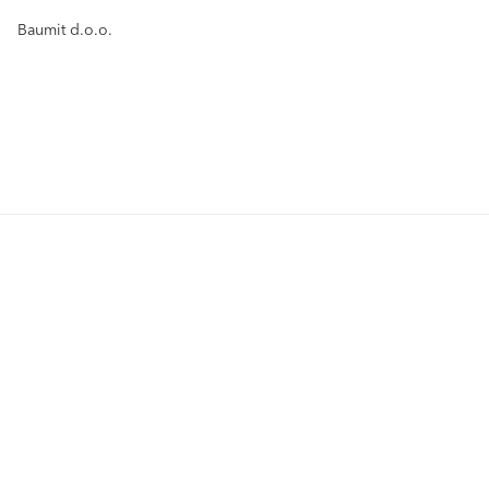
Baumit d.o.o.
Life Challenge 2026
Proizvodi
Zaključni ometi in barve
Fasadni sistemi
VIVA park
Komponente fasadnega sistema
Prenove
Baumit novice
Fasadni ometi
Zdravo bivanje
Rešitve
Ometi za strojno nanašanje
Zaključni ometi in barve