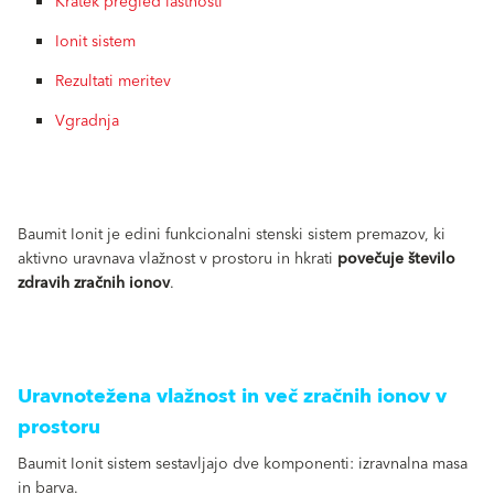
Kratek pregled lastnosti
Ionit sistem
Rezultati meritev
Vgradnja
Baumit Ionit je edini funkcionalni stenski sistem premazov, ki
aktivno uravnava vlažnost v prostoru in hkrati
povečuje število
zdravih zračnih ionov
.
Uravnotežena vlažnost in več zračnih ionov v
prostoru
Baumit Ionit sistem sestavljajo dve komponenti: izravnalna masa
in barva.