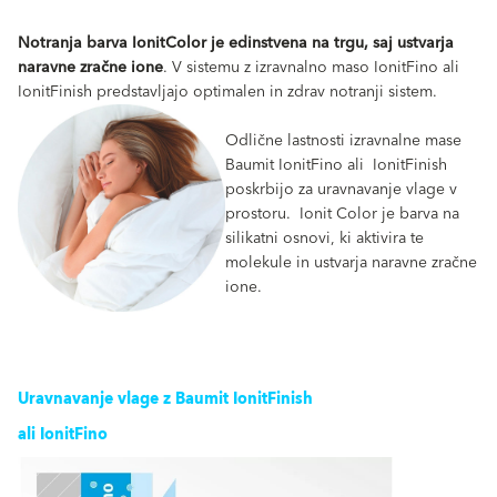
Notranja barva IonitColor je edinstvena na trgu, saj ustvarja
naravne zračne ione
. V sistemu z izravnalno maso IonitFino ali
IonitFinish predstavljajo optimalen in zdrav notranji sistem.
Odlične lastnosti izravnalne mase
Baumit IonitFino ali IonitFinish
poskrbijo za uravnavanje vlage v
prostoru. Ionit Color je barva na
silikatni osnovi, ki aktivira te
molekule in ustvarja naravne zračne
ione.
Uravnavanje vlage z Baumit IonitFinish
ali IonitFino