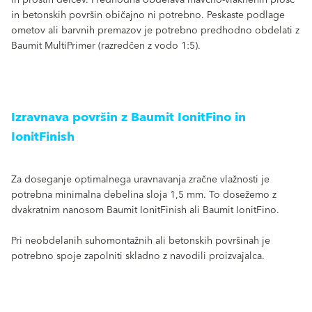
in prostih delcev. Predhodna obdelava mavčno-vlaknenih plošč
in betonskih površin običajno ni potrebno. Peskaste podlage
ometov ali barvnih premazov je potrebno predhodno obdelati z
Baumit MultiPrimer (razredčen z vodo 1:5).
Izravnava površin z Baumit IonitFino in
IonitFinish
Za doseganje optimalnega uravnavanja zračne vlažnosti je
potrebna minimalna debelina sloja 1,5 mm. To dosežemo z
dvakratnim nanosom Baumit IonitFinish ali Baumit IonitFino.
Pri neobdelanih suhomontažnih ali betonskih površinah je
potrebno spoje zapolniti skladno z navodili proizvajalca.