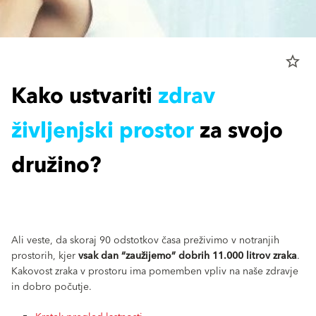
star_border
Kako ustvariti
zdrav
življenjski prostor
za svojo
družino?
Ali veste, da skoraj 90 odstotkov časa preživimo v notranjih
prostorih, kjer
vsak dan “zaužijemo” dobrih 11.000 litrov zraka
.
Kakovost zraka v prostoru ima pomemben vpliv na naše zdravje
in dobro počutje.