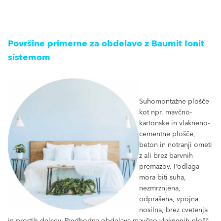
Površine primerne za obdelavo z Baumit Ionit
sistemom
Suhomontažne plošče
kot npr. mavčno-
kartonske in vlakneno-
cementne plošče,
beton in notranji ometi
z ali brez barvnih
premazov. Podlaga
mora biti suha,
nezmrznjena,
odprašena, vpojna,
nosilna, brez cvetenja