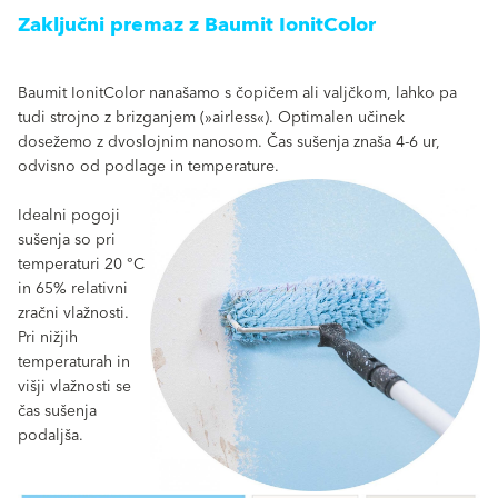
Zaključni premaz z Baumit IonitColor
Baumit IonitColor nanašamo s čopičem ali valjčkom, lahko pa
tudi strojno z brizganjem (»airless«). Optimalen učinek
dosežemo z dvoslojnim nanosom. Čas sušenja znaša 4-6 ur,
odvisno od podlage in temperature.
Idealni pogoji
sušenja so pri
temperaturi 20 °C
in 65% relativni
zračni vlažnosti.
Pri nižjih
temperaturah in
višji vlažnosti se
čas sušenja
podaljša.