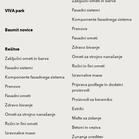
Zaključni ometi in barve
Fasadni sistemi
VIVA park
Komponente fasadnega sistema
Prenove
Baumit novice
Fasadni ometi
Zdravo bivanje
Rešitve
Ometi za strojno nanašanje
Zaključni ometi in barve
Ročni in fini ometi
Fasadni sistemi
Izravnalne mase
Komponente fasadnega sistema
Priprava podlage in dodatni
Prenove
proizvodi
Fasadni ometi
Proizvodi za keramiko
Zdravo bivanje
Estrihi
Ometi za strojno nanašanje
Malte za zidanje
Ročni in fini ometi
Betoni in veziva
Izravnalne mase
Zunanja ureditev