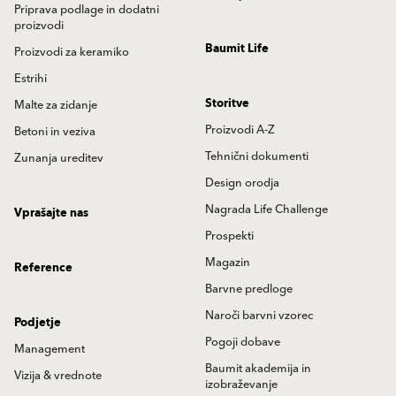
Priprava podlage in dodatni
proizvodi
Baumit Life
Proizvodi za keramiko
Estrihi
Storitve
Malte za zidanje
Proizvodi A-Z
Betoni in veziva
Tehnični dokumenti
Zunanja ureditev
Design orodja
Nagrada Life Challenge
Vprašajte nas
Prospekti
Magazin
Reference
Barvne predloge
Naroči barvni vzorec
Podjetje
Pogoji dobave
Management
Baumit akademija in
Vizija & vrednote
izobraževanje