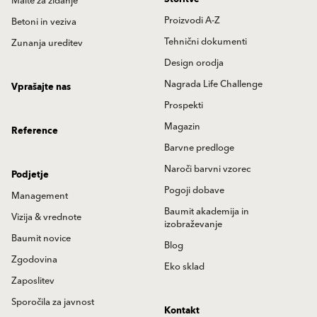
Malte za zidanje
Proizvodi A-Z
Betoni in veziva
Tehnični dokumenti
Zunanja ureditev
Design orodja
Nagrada Life Challenge
Vprašajte nas
Prospekti
Magazin
Reference
Barvne predloge
Naroči barvni vzorec
Podjetje
Pogoji dobave
Management
Baumit akademija in
Vizija & vrednote
izobraževanje
Baumit novice
Blog
Zgodovina
Eko sklad
Zaposlitev
Sporočila za javnost
Kontakt