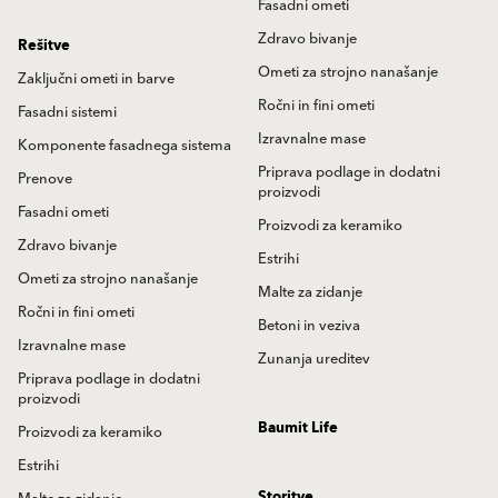
Fasadni ometi
Zdravo bivanje
Rešitve
Ometi za strojno nanašanje
Zaključni ometi in barve
Ročni in fini ometi
Fasadni sistemi
Izravnalne mase
Komponente fasadnega sistema
Priprava podlage in dodatni
Prenove
proizvodi
Fasadni ometi
Proizvodi za keramiko
Zdravo bivanje
Estrihi
Ometi za strojno nanašanje
Malte za zidanje
Ročni in fini ometi
Betoni in veziva
Izravnalne mase
Zunanja ureditev
Priprava podlage in dodatni
proizvodi
Baumit Life
Proizvodi za keramiko
Estrihi
Storitve