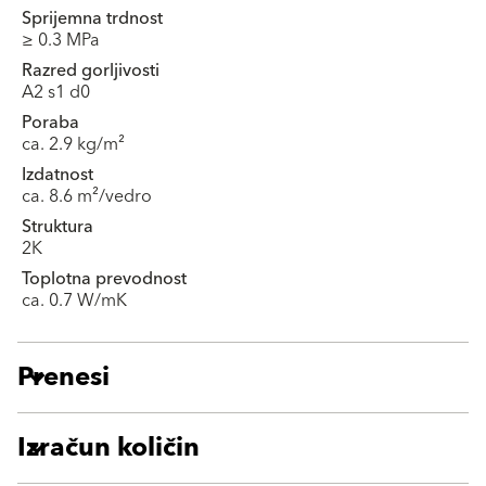
Sprijemna trdnost
≥ 0.3 MPa
Razred gorljivosti
A2 s1 d0
Poraba
ca. 2.9 kg/m²
Izdatnost
ca. 8.6 m²/vedro
Struktura
2K
Toplotna prevodnost
ca. 0.7 W/mK
Prenesi
Izračun količin