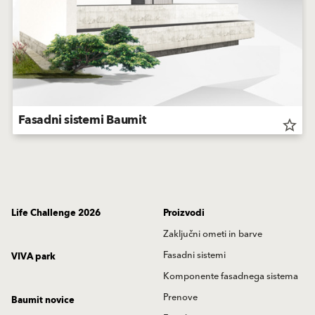
Fasadni sistemi Baumit
star_border
Life Challenge 2026
Proizvodi
Zaključni ometi in barve
Fasadni sistemi
VIVA park
Komponente fasadnega sistema
Prenove
Baumit novice