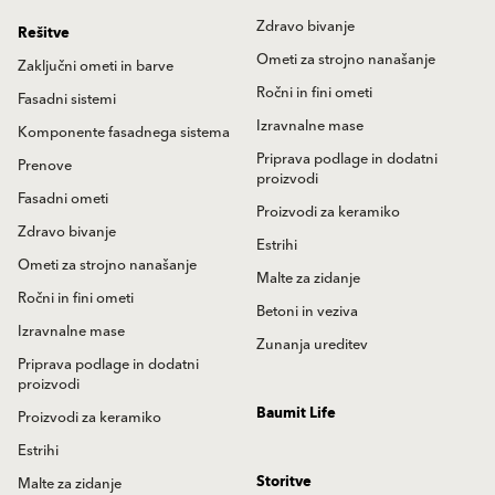
Zdravo bivanje
Rešitve
Ometi za strojno nanašanje
Zaključni ometi in barve
Ročni in fini ometi
Fasadni sistemi
Izravnalne mase
Komponente fasadnega sistema
Priprava podlage in dodatni
Prenove
proizvodi
Fasadni ometi
Proizvodi za keramiko
Zdravo bivanje
Estrihi
Ometi za strojno nanašanje
Malte za zidanje
Ročni in fini ometi
Betoni in veziva
Izravnalne mase
Zunanja ureditev
Priprava podlage in dodatni
proizvodi
Baumit Life
Proizvodi za keramiko
Estrihi
Storitve
Malte za zidanje