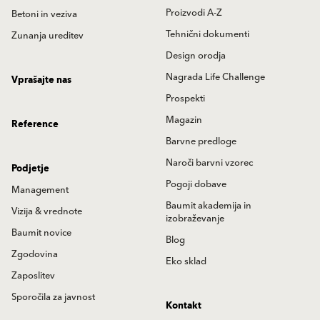
Proizvodi A-Z
Betoni in veziva
Tehnični dokumenti
Zunanja ureditev
Design orodja
Nagrada Life Challenge
Vprašajte nas
Prospekti
Magazin
Reference
Barvne predloge
Naroči barvni vzorec
Podjetje
Pogoji dobave
Management
Baumit akademija in
Vizija & vrednote
izobraževanje
Baumit novice
Blog
Zgodovina
Eko sklad
Zaposlitev
Sporočila za javnost
Kontakt