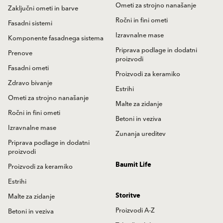
Ometi za strojno nanašanje
Zaključni ometi in barve
Ročni in fini ometi
Fasadni sistemi
Izravnalne mase
Komponente fasadnega sistema
Priprava podlage in dodatni
Prenove
proizvodi
Fasadni ometi
Proizvodi za keramiko
Zdravo bivanje
Estrihi
Ometi za strojno nanašanje
Malte za zidanje
Ročni in fini ometi
Betoni in veziva
Izravnalne mase
Zunanja ureditev
Priprava podlage in dodatni
proizvodi
Baumit Life
Proizvodi za keramiko
Estrihi
Storitve
Malte za zidanje
Proizvodi A-Z
Betoni in veziva