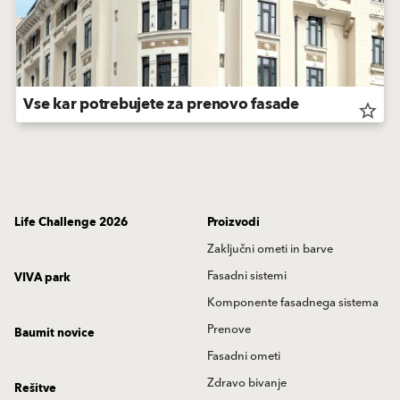
Vse kar potrebujete za prenovo fasade
star_border
Life Challenge 2026
Proizvodi
Zaključni ometi in barve
Fasadni sistemi
VIVA park
Komponente fasadnega sistema
Prenove
Baumit novice
Fasadni ometi
Zdravo bivanje
Rešitve