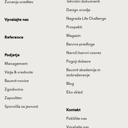
Tehnični dokumenti
Zunanja ureditev
Design orodja
Nagrada Life Challenge
Vprašajte nas
Prospekti
Magazin
Reference
Barvne predloge
Naroči barvni vzorec
Podjetje
Pogoji dobave
Management
Baumit akademija in
Vizija & vrednote
izobraževanje
Baumit novice
Blog
Zgodovina
Eko sklad
Zaposlitev
Sporočila za javnost
Kontakt
Pokličite nas
Vprašajte nas