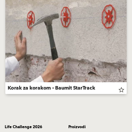
Korak za korakom – Baumit StarTrack
star_border
Life Challenge 2026
Proizvodi