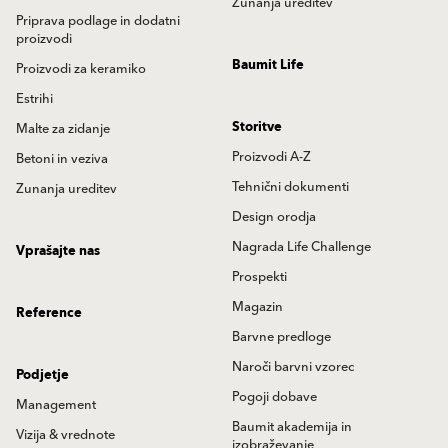
Zunanja ureditev
Priprava podlage in dodatni
proizvodi
Baumit Life
Proizvodi za keramiko
Estrihi
Storitve
Malte za zidanje
Proizvodi A-Z
Betoni in veziva
Tehnični dokumenti
Zunanja ureditev
Design orodja
Nagrada Life Challenge
Vprašajte nas
Prospekti
Magazin
Reference
Barvne predloge
Naroči barvni vzorec
Podjetje
Pogoji dobave
Management
Baumit akademija in
Vizija & vrednote
izobraževanje