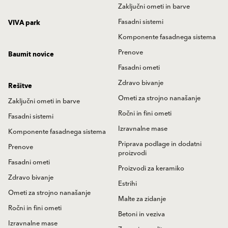
Zaključni ometi in barve
Fasadni sistemi
VIVA park
Komponente fasadnega sistema
Prenove
Baumit novice
Fasadni ometi
Zdravo bivanje
Rešitve
Ometi za strojno nanašanje
Zaključni ometi in barve
Ročni in fini ometi
Fasadni sistemi
Izravnalne mase
Komponente fasadnega sistema
Priprava podlage in dodatni
Prenove
proizvodi
Fasadni ometi
Proizvodi za keramiko
Zdravo bivanje
Estrihi
Ometi za strojno nanašanje
Malte za zidanje
Ročni in fini ometi
Betoni in veziva
Izravnalne mase