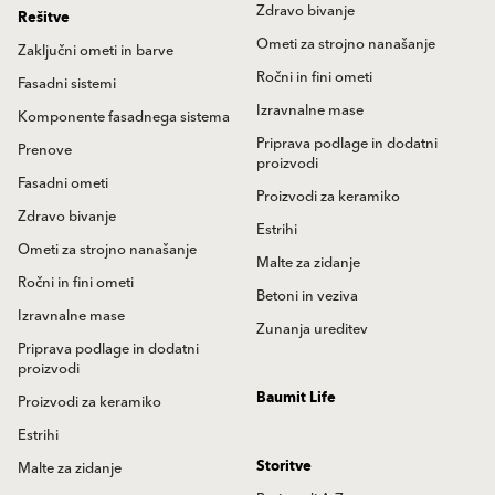
Zdravo bivanje
Rešitve
Ometi za strojno nanašanje
Zaključni ometi in barve
Ročni in fini ometi
Fasadni sistemi
Izravnalne mase
Komponente fasadnega sistema
Priprava podlage in dodatni
Prenove
proizvodi
Fasadni ometi
Proizvodi za keramiko
Zdravo bivanje
Estrihi
Ometi za strojno nanašanje
Malte za zidanje
Ročni in fini ometi
Betoni in veziva
Izravnalne mase
Zunanja ureditev
Priprava podlage in dodatni
proizvodi
Baumit Life
Proizvodi za keramiko
Estrihi
Storitve
Malte za zidanje