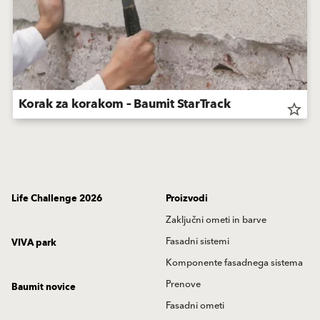
Korak za korakom – Baumit StarTrack
star_border
Life Challenge 2026
Proizvodi
Zaključni ometi in barve
Fasadni sistemi
VIVA park
Komponente fasadnega sistema
Prenove
Baumit novice
Fasadni ometi