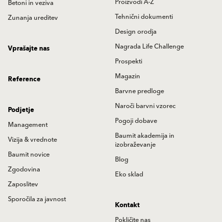
Proizvodi A-Z
Betoni in veziva
Tehnični dokumenti
Zunanja ureditev
Design orodja
Nagrada Life Challenge
Vprašajte nas
Prospekti
Magazin
Reference
Barvne predloge
Naroči barvni vzorec
Podjetje
Pogoji dobave
Management
Baumit akademija in
Vizija & vrednote
izobraževanje
Baumit novice
Blog
Zgodovina
Eko sklad
Zaposlitev
Sporočila za javnost
Kontakt
Pokličite nas