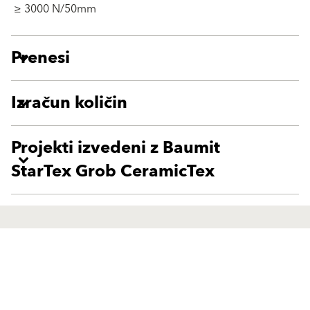
≥ 3000 N/50mm
Prenesi
Izračun količin
Projekti izvedeni z Baumit
StarTex Grob CeramicTex
Life Challenge 2026
Proizvodi
Zaključni ometi in barve
Fasadni sistemi
VIVA park
Komponente fasadnega sistema