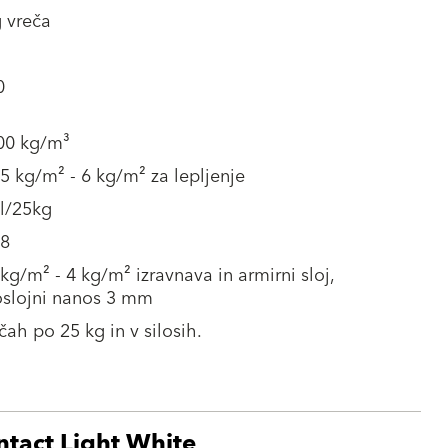
 vreča
0
900 kg/m³
.5 kg/m² - 6 kg/m² za lepljenje
 l/25kg
.8
 kg/m² - 4 kg/m² izravnava in armirni sloj,
oslojni nanos 3 mm
čah po 25 kg in v silosih.
ntact Light White