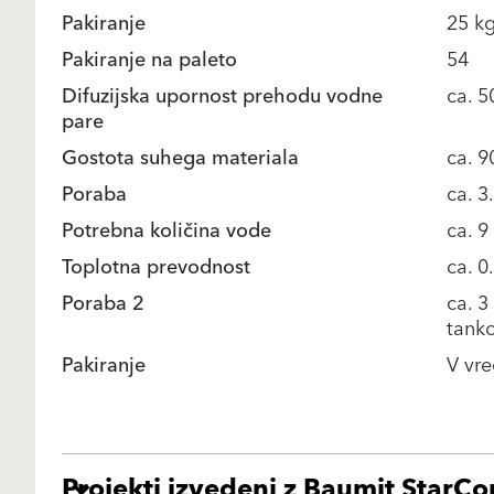
Pakiranje
25 kg
Pakiranje na paleto
54
Difuzijska upornost prehodu vodne
ca. 5
pare
Gostota suhega materiala
ca. 
Poraba
ca. 3
Potrebna količina vode
ca. 9
Toplotna prevodnost
ca. 0
Poraba 2
ca. 3
tank
Pakiranje
V vre
Projekti izvedeni z Baumit StarCo