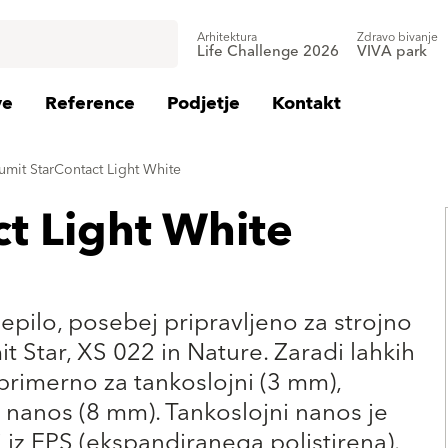
Arhitektura
Zdravo bivanje
Life Challenge 2026
VIVA park
ve
Reference
Podjetje
Kontakt
umit StarContact Light White
t Light White
pilo, posebej pripravljeno za strojno
t Star, XS 022 in Nature. Zaradi lahkih
 primerno za tankoslojni (3 mm),
i nanos (8 mm). Tankoslojni nanos je
iz EPS (ekspandiranega polistirena).