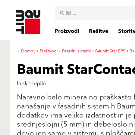
Proizvodi
Rešitve
Storit
Domov
Proizvodi
Fasadni sistemi
Baumit Star EPS
Ba
Baumit StarContac
lahko lepilo
Naravno belo mineralno praškasto le
nanašanje v fasadnih sistemih Baumi
dodatkov ima veliko izdatnost in je
srednjeslojni (5 mm) in debeloslojn
dovoljen samo v sistemu s ploščami 