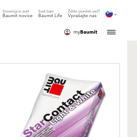
Slovenija in svet
Svet barv
Želite izvedeti več?
Baumit novice
Baumit Life
Vprašajte nas
my
Baumit