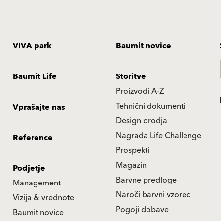
VIVA park
Baumit novice
Baumit Life
Storitve
Proizvodi A-Z
Tehnični dokumenti
Vprašajte nas
Design orodja
Nagrada Life Challenge
Reference
Prospekti
Magazin
Podjetje
Barvne predloge
Management
Naroči barvni vzorec
Vizija & vrednote
Pogoji dobave
Baumit novice