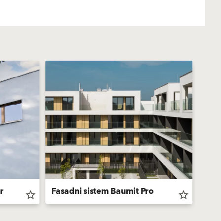
r
Fasadni sistem Baumit Pro
Zaka
star_border
star_border