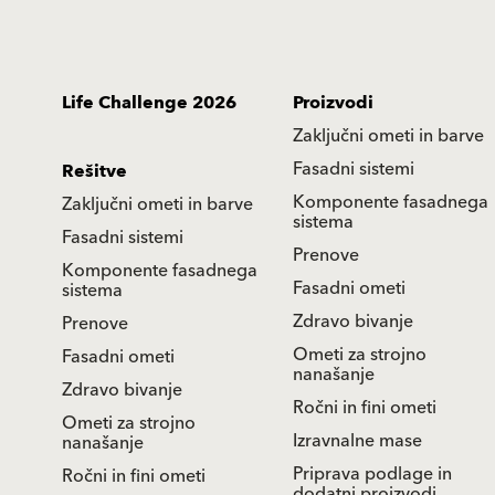
Life Challenge 2026
Proizvodi
Zaključni ometi in barve
Fasadni sistemi
Rešitve
Komponente fasadnega
Zaključni ometi in barve
sistema
Fasadni sistemi
Prenove
Komponente fasadnega
Fasadni ometi
sistema
Zdravo bivanje
Prenove
Ometi za strojno
Fasadni ometi
nanašanje
Zdravo bivanje
Ročni in fini ometi
Ometi za strojno
Izravnalne mase
nanašanje
Priprava podlage in
Ročni in fini ometi
dodatni proizvodi