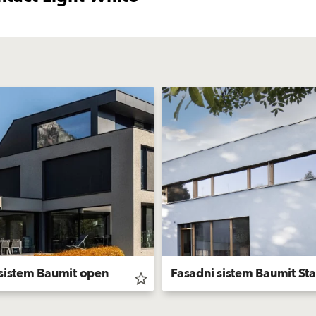
 sistem Baumit open
Fasadni sistem Baumit Sta
star_border