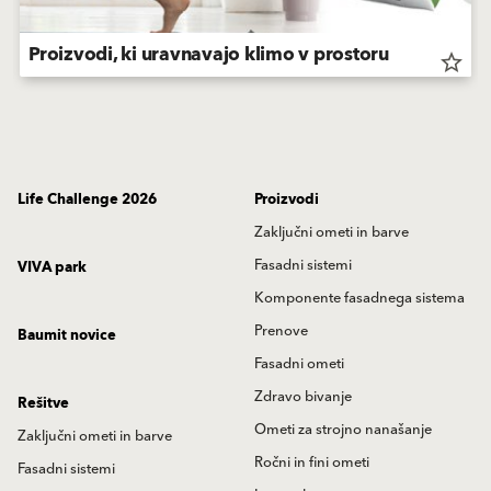
Proizvodi, ki uravnavajo klimo v prostoru
star_border
Life Challenge 2026
Proizvodi
Zaključni ometi in barve
Fasadni sistemi
VIVA park
Komponente fasadnega sistema
Prenove
Baumit novice
Fasadni ometi
Zdravo bivanje
Rešitve
Ometi za strojno nanašanje
Zaključni ometi in barve
Ročni in fini ometi
Fasadni sistemi