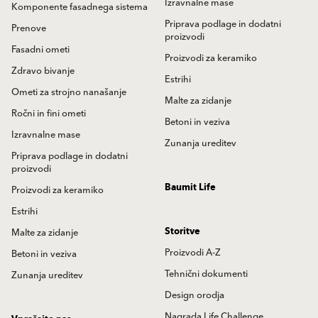
Izravnalne mase
Komponente fasadnega sistema
Priprava podlage in dodatni
Prenove
proizvodi
Fasadni ometi
Proizvodi za keramiko
Zdravo bivanje
Estrihi
Ometi za strojno nanašanje
Malte za zidanje
Ročni in fini ometi
Betoni in veziva
Izravnalne mase
Zunanja ureditev
Priprava podlage in dodatni
proizvodi
Baumit Life
Proizvodi za keramiko
Estrihi
Storitve
Malte za zidanje
Proizvodi A-Z
Betoni in veziva
Tehnični dokumenti
Zunanja ureditev
Design orodja
Nagrada Life Challenge