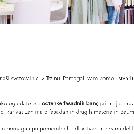
 naši svetovalnici v Trzinu. Pomagali vam bomo ustvariti
ahko ogledate vse
odtenke fasadnih barv,
primerjate raz
se, kar vas zanima o fasadah in drugih materialih Bau
em pomagali pri pomembnih odločitvah in z vami delili