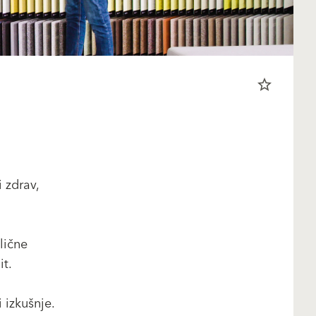
star_border
 zdrav,
lične
mit.
 izkušnje.