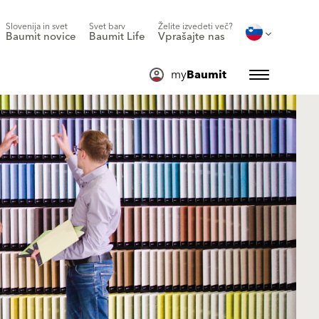
Slovenija in svet
Svet barv
Želite izvedeti več?
Baumit novice
Baumit Life
Vprašajte nas
my
Baumit