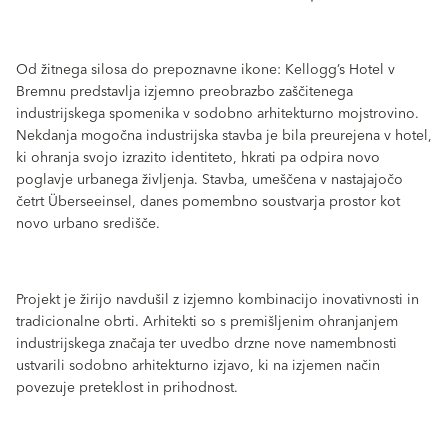
Od žitnega silosa do prepoznavne ikone: Kellogg’s Hotel v
Bremnu predstavlja izjemno preobrazbo zaščitenega
industrijskega spomenika v sodobno arhitekturno mojstrovino.
Nekdanja mogočna industrijska stavba je bila preurejena v hotel,
ki ohranja svojo izrazito identiteto, hkrati pa odpira novo
poglavje urbanega življenja. Stavba, umeščena v nastajajočo
četrt Überseeinsel, danes pomembno soustvarja prostor kot
novo urbano središče.
Projekt je žirijo navdušil z izjemno kombinacijo inovativnosti in
tradicionalne obrti. Arhitekti so s premišljenim ohranjanjem
industrijskega značaja ter uvedbo drzne nove namembnosti
ustvarili sodobno arhitekturno izjavo, ki na izjemen način
povezuje preteklost in prihodnost.