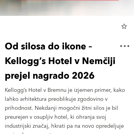
star_border
Od silosa do ikone –
Kellogg’s Hotel v Nemčiji
prejel nagrado 2026
Kellogg’s Hotel v Bremnu je izjemen primer, kako
lahko arhitektura preoblikuje zgodovino v
prihodnost. Nekdanji mogočni žitni silos je bil
preurejen v osupljiv hotel, ki ohranja svoj
industrijski značaj, hkrati pa na novo opredeljuje